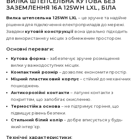
ВИЛКА ШТЕПСЕЛЬНА КУТОВА БЕЗ
ЗАЗЕМЛЕННЯ 16А 125WH LXL, БІЛА
Вилка штепсельна 125WH LXL
– це зручне та надійне
рішення для підключення електроприладів до мережі.
Завдяки
кутовій конструкції
вона ідеально підходить
для використання у місцях з обмеженим простором.
Основні переваги:
Кутова форма
– забезпечує зручне розміщення
вилки у важкодоступних місцях.
Компактний розмір
– дозволяє економити простір.
Міцний пластиковий корпус
– стійкий до механічних
пошкоджень.
Антикорозійні контакти
– латунні контакти з
покриттям, що запобігає окисленню.
Термостійка основа
– не підтримує горіння, що
підвищує рівень безпеки.
Стильний білий колір
– добре вписується у будь-
який інтер’єр.
Технічні характеристики: