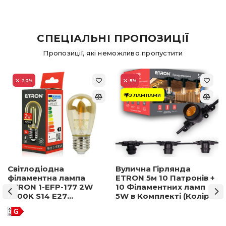
СПЕЦІАЛЬНІ ПРОПОЗИЦІЇ
Пропозиції, які неможливо пропустити
-20
%
-5
%
З ЛАМПАМИ
Світлодіодна
Вулична Гірлянда
філаментна лампа
ETRON 5м 10 Патронів +
ETRON 1-EFP-177 2W
10 Філаментних ламп
2500K S14 E27
5W в Комплекті (Колір
позолочене скло
світла на вибір)