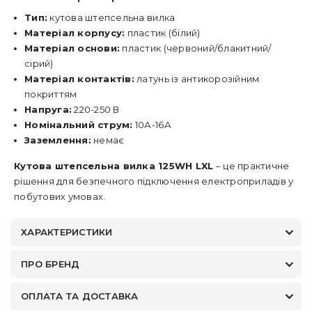
Тип:
кутова штепсельна вилка
Матеріал корпусу:
пластик (білий)
Матеріал основи:
пластик (червоний/блакитний/
сірий)
Матеріал контактів:
латунь із антикорозійним
покриттям
Напруга:
220-250 В
Номінальний струм:
10А-16А
Заземлення:
немає
Кутова штепсельна вилка 125WH LXL
– це практичне
рішення для безпечного підключення електроприладів у
побутових умовах.
ХАРАКТЕРИСТИКИ
ПРО БРЕНД
ОПЛАТА ТА ДОСТАВКА