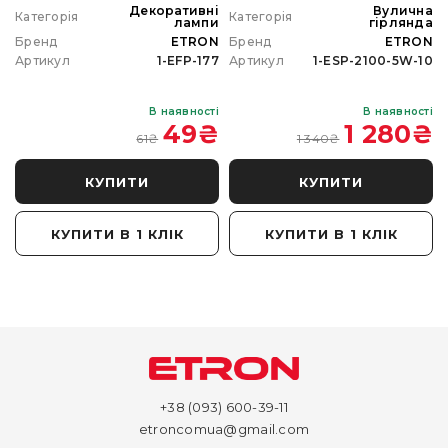
а
Декоративні
Вулична
Категорія
Категорія
а
лампи
гірлянда
N
Бренд
ETRON
Бренд
ETRON
0
Артикул
1-EFP-177
Артикул
1-ESP-2100-5W-10
і
В наявності
В наявності
₴
49
₴
1 280
₴
61
₴
1 340
₴
КУПИТИ
КУПИТИ
КУПИТИ В 1 КЛІК
КУПИТИ В 1 КЛІК
+38 (093) 600-39-11
etroncomua@gmail.com