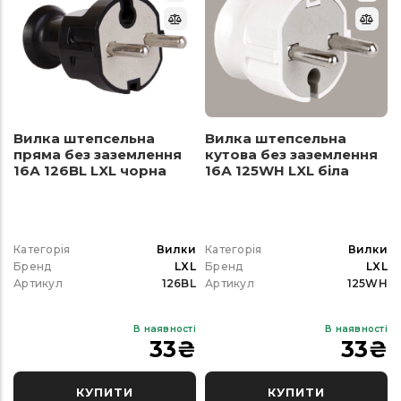
Вилка штепсельна
Вилка штепсельна
пряма без заземлення
кутова без заземлення
16А 126BL LXL чорна
16А 125WH LXL біла
Категорія
Вилки
Категорія
Вилки
Бренд
LXL
Бренд
LXL
Артикул
126BL
Артикул
125WH
В наявності
В наявності
33
₴
33
₴
КУПИТИ
КУПИТИ