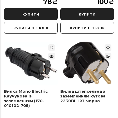
78
₴
100
₴
КУПИТИ
КУПИТИ
КУПИТИ В 1 КЛІК
КУПИТИ В 1 КЛІК
Вилка Mono Electric
Вилка штепсельна з
Каучукова із
заземленням кутова
заземленням (170-
2230BL LXL чорна
010102-705)