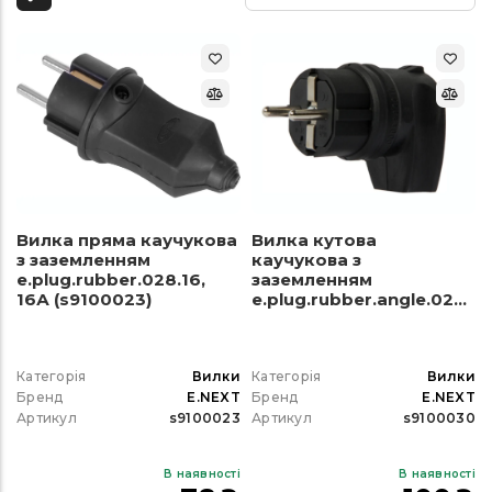
Вилка пряма каучукова
Вилка кутова
з заземленням
каучукова з
e.plug.rubber.028.16,
заземленням
16А (s9100023)
e.plug.rubber.angle.027.16,
16А (s9100030)
Категорія
Вилки
Категорія
Вилки
Бренд
E.NEXT
Бренд
E.NEXT
Артикул
s9100023
Артикул
s9100030
В наявності
В наявності