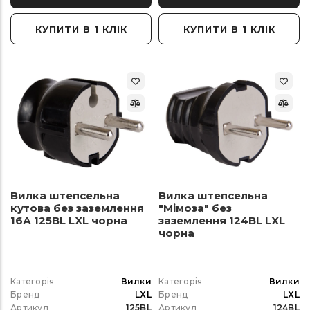
КУПИТИ В 1 КЛІК
КУПИТИ В 1 КЛІК
Вилка штепсельна
Вилка штепсельна
кутова без заземлення
"Мімоза" без
16А 125BL LXL чорна
заземлення 124BL LXL
чорна
Категорія
Вилки
Категорія
Вилки
Бренд
LXL
Бренд
LXL
Артикул
125BL
Артикул
124BL