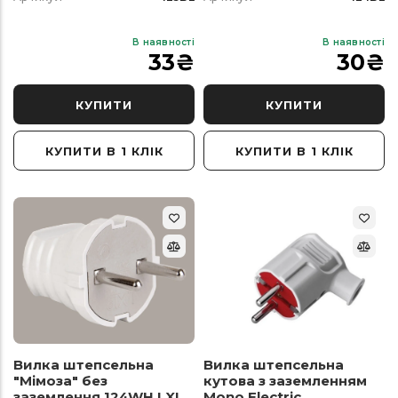
В наявності
В наявності
33
₴
30
₴
КУПИТИ
КУПИТИ
КУПИТИ В 1 КЛІК
КУПИТИ В 1 КЛІК
Вилка штепсельна
Вилка штепсельна
"Мімоза" без
кутова з заземленням
заземлення 124WH LXL
Mono Electric