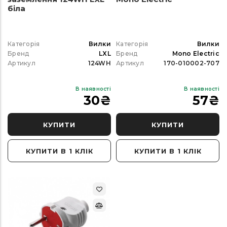
біла
Категорія
Вилки
Категорія
Вилки
Бренд
LXL
Бренд
Mono Electric
Артикул
124WH
Артикул
170-010002-707
В наявності
В наявності
30
₴
57
₴
КУПИТИ
КУПИТИ
КУПИТИ В 1 КЛІК
КУПИТИ В 1 КЛІК