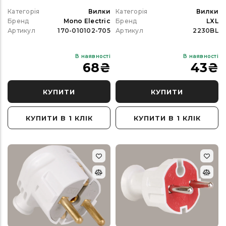
Категорія
Вилки
Категорія
Вилки
Бренд
Mono Electric
Бренд
LXL
Артикул
170-010102-705
Артикул
2230BL
В наявності
В наявності
68
₴
43
₴
КУПИТИ
КУПИТИ
КУПИТИ В 1 КЛІК
КУПИТИ В 1 КЛІК