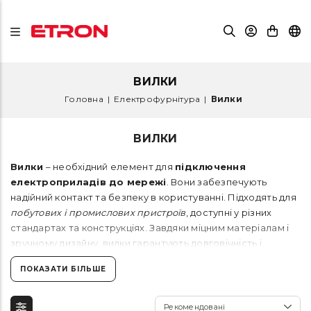
ВИЛКИ
Головна
|
Електрофурнітура
|
Вилки
ВИЛКИ
Вилки
– необхідний елемент для
підключення
електроприладів до мережі
. Вони забезпечують
надійний контакт та безпеку в користуванні. Підходять для
побутових і промислових пристроїв
, доступні у різних
стандартах та конструкціях. Завдяки міцним матеріалам і
зручному дизайну, вилки гарантують довговічність і
зручність експлуатації. Обирайте якісні вилки для
ПОКАЗАТИ БІЛЬШЕ
безпечного підключення техніки!
Рекомендовані