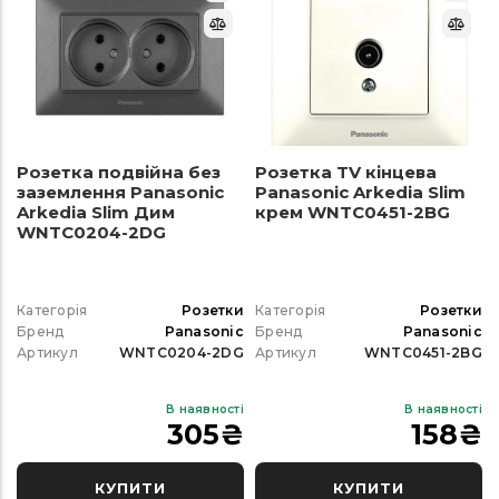
Розетка подвійна без
Розетка TV кінцева
заземлення Panasonic
Panasonic Arkedia Slim
Arkedia Slim Дим
крем WNTC0451-2BG
WNTC0204-2DG
Категорія
Розетки
Категорія
Розетки
Бренд
Panasonic
Бренд
Panasonic
Артикул
WNTC0204-2DG
Артикул
WNTC0451-2BG
В наявності
В наявності
305
₴
158
₴
КУПИТИ
КУПИТИ