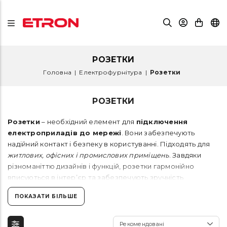
РОЗЕТКИ
Головна
|
Електрофурнітура
|
Розетки
РОЗЕТКИ
Розетки
– необхідний елемент для
підключення
електроприладів до мережі
. Вони забезпечують
надійний контакт і безпеку в користуванні. Підходять для
житлових, офісних і промислових приміщень
. Завдяки
різноманіттю дизайнів і функцій, розетки гармонійно
вписуються в інтер’єр та забезпечують зручність
використання. Обирайте якісні розетки для безпечного та
ПОКАЗАТИ БІЛЬШЕ
комфортного підключення техніки!
Рекомендовані