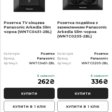
Розетка TV кінцева
Розетка подвійна з
Panasonic Arkedia Slim
заземленням Panasonic
чорна (WNTC0451-2BL)
Arkedia Slim чорна
(WNTC0205-2BL)
Категорія
Розетки
Категорія
Розетки
Бренд
Panasonic
Бренд
Panasonic
Артикул
WNTC0451-2BL
Артикул
WNTC0205-2BL
В наявності
В наявності
262
₴
336
₴
КУПИТИ
КУПИТИ
КУПИТИ В 1 КЛІК
КУПИТИ В 1 КЛІК