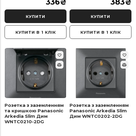
336
₴
383
₴
КУПИТИ
КУПИТИ
КУПИТИ В 1 КЛІК
КУПИТИ В 1 КЛІК
Розетка з заземленням
Розетка з заземленням
та кришкою Panasonic
Panasonic Arkedia Slim
Arkedia Slim Дим
Дим WNTC0202-2DG
WNTC0210-2DG