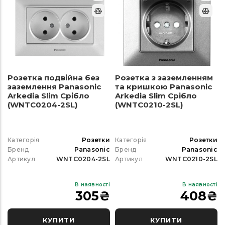
Розетка подвійна без
Розетка з заземленням
заземлення Panasonic
та кришкою Panasonic
Arkedia Slim Срібло
Arkedia Slim Срібло
(WNTC0204-2SL)
(WNTC0210-2SL)
Категорія
Розетки
Категорія
Розетки
Бренд
Panasonic
Бренд
Panasonic
Артикул
WNTC0204-2SL
Артикул
WNTC0210-2SL
В наявності
В наявності
305
₴
408
₴
КУПИТИ
КУПИТИ