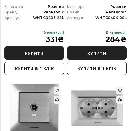
Категорія
Розетки
Категорія
Розетки
Бренд
Panasonic
Бренд
Panasonic
Артикул
WNTC0405-2SL
Артикул
WNTC0404-2SL
В наявності
В наявності
331
₴
284
₴
КУПИТИ
КУПИТИ
КУПИТИ В 1 КЛІК
КУПИТИ В 1 КЛІК