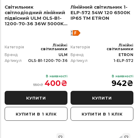
Світильник
Лінійний світильник 1-
світлодіодний лінійний
ELP-572 54W 120 6500К
підвісний ULM OLS-B1-
ІР65 ТМ ETRON
1200-70-36 36W 5000K
чорний
Лінійні
Лінійні
Категорія
Категорія
світильники
світильники
Бренд
ULM
Бренд
ETRON
Артикул
OLS-B1-1200-70-36
Артикул
1-ELP-572
В наявності
В наявності
400
₴
942
₴
550
₴
КУПИТИ
КУПИТИ
КУПИТИ В 1 КЛІК
КУПИТИ В 1 КЛІК