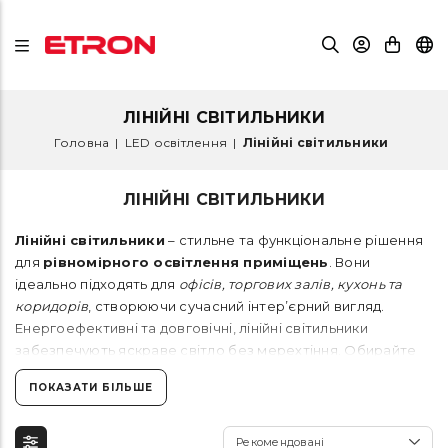
ЛІНІЙНІ СВІТИЛЬНИКИ
Головна
|
LED освітлення
|
Лінійні світильники
ЛІНІЙНІ СВІТИЛЬНИКИ
Лінійні світильники
– стильне та функціональне рішення
для
рівномірного освітлення приміщень
. Вони
ідеально підходять для
офісів, торгових залів, кухонь та
коридорів
, створюючи сучасний інтер’єрний вигляд.
Енергоефективні та довговічні, лінійні світильники
забезпечують яскраве світло без мерехтіння. Обирайте
лінійне освітлення для стильного та ефективного
ПОКАЗАТИ БІЛЬШЕ
простору!
Рекомендовані