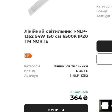
Категорі
Бренд
Артикул
тних
Лінійний світильник 1-NLP-
Лінійни
nt 10
1352 54W 150 см 6500К ІР20
1340 72
4200K
ТМ NORTE
ІР20 ТМ
о
освітлення
Категорія
Лінійні світильники
Категорія
ETRON
Бренд
NORTE
Бренд
-EFP-200-10
Артикул
1-NLP-1352
Артикул
В наявності
В наявності
400
₴
364
₴
КУПИТИ