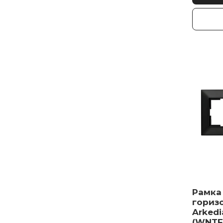
Рамка
гориз
Arkedi
(WNTF