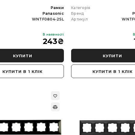
я
Рамки
Категорія
Panasonic
Бренд
P
WNTF0804-2SL
Артикул
WNTF
В наявності
В
й світильник 1-NLP-
Вулична гірлянда ETRON 1
243
₴
W 120 см 6500К
ESP-2100 5 метрів 10
 NORTE
патронів IP65 чорна ( БЕЗ
ЛАМП. )
КУПИТИ
КУПИТИ
КУПИТИ В 1 КЛІК
КУПИТИ В 1 КЛІК
Лінійні світильники
Категорія
Вулична гірлянд
NORTE
Бренд
ETRO
1-NLP-1340
Артикул
1-ESP-210
В наявності
В наявност
356
₴
830
890
₴
КУПИТИ
КУПИТИ