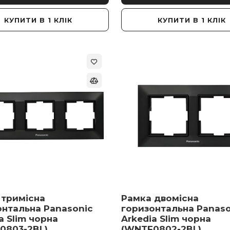
КУПИТИ В 1 КЛІК
КУПИТИ В 1 КЛІК
 тримісна
Рамка двомісна
онтальна Panasonic
горизонтальна Panaso
a Slim чорна
Arkedia Slim чорна
0803-2BL)
(WNTF0802-2BL)