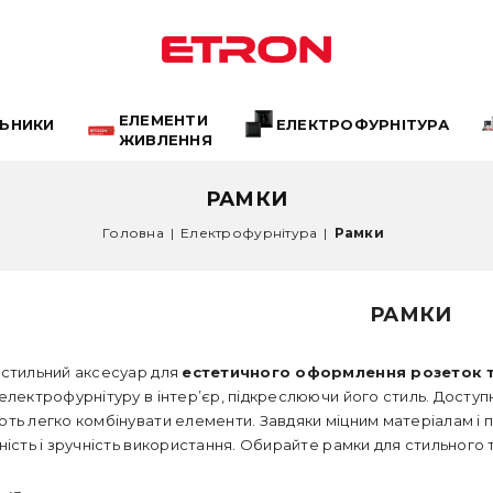
ЕЛЕМЕНТИ
ЛЬНИКИ
ЕЛЕКТРОФУРНІТУРА
ЖИВЛЕННЯ
РАМКИ
Головна
|
Електрофурнітура
|
Рамки
РАМКИ
 стильний аксесуар для
естетичного оформлення розеток т
електрофурнітуру в інтер’єр, підкреслюючи його стиль. Доступн
ть легко комбінувати елементи. Завдяки міцним матеріалам і
ність і зручність використання. Обирайте рамки для стильног