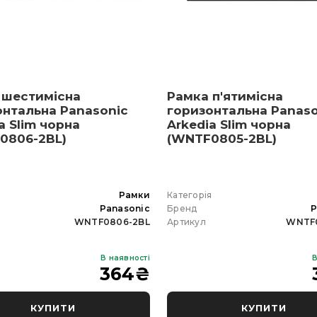
УПИТИ В 1 КЛІК
КУПИТИ В 1 КЛІК
 шестимісна
Рамка п'ятимісна
онтальна Panasonic
горизонтальна Panaso
a Slim чорна
Arkedia Slim чорна
0806-2BL)
(WNTF0805-2BL)
я
Рамки
Категорія
Panasonic
Бренд
P
WNTF0806-2BL
Артикул
WNTF
В наявності
В
364
₴
КУПИТИ
КУПИТИ