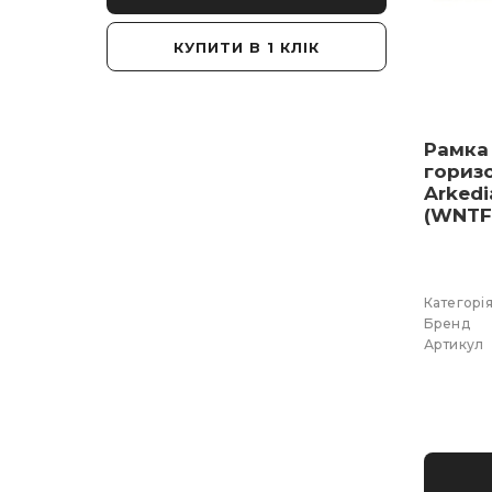
ІК
КУПИТИ В 1 КЛІК
К
Рамка
гориз
Arkedi
(WNTF
Категорі
Бренд
Артикул