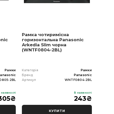
КУПИТИ В 1 КЛІК
КУПИТИ В 
Рамка чотиримісна
nic
горизонтальна Panasonic
Arkedia Slim чорна
(WNTF0804-2BL)
Рамки
Категорія
Рамки
anasonic
Бренд
Panasonic
0805-2BL
Артикул
WNTF0804-2BL
 наявності
В наявності
305
₴
243
₴
КУПИТИ