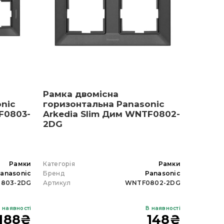
Рамка двомісна
nic
горизонтальна Panasonic
F0803-
Arkedia Slim Дим WNTF0802-
2DG
Рамки
Категорія
Рамки
anasonic
Бренд
Panasonic
803-2DG
Артикул
WNTF0802-2DG
 наявності
В наявності
188
₴
148
₴