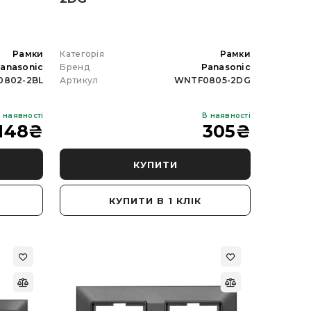
Рамки
Категорія
Рамки
anasonic
Бренд
Panasonic
802-2BL
Артикул
WNTF0805-2DG
 наявності
В наявності
148
₴
305
₴
КУПИТИ
КУПИТИ В 1 КЛІК