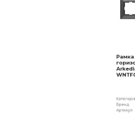
Рамка
гориз
Arkedi
WNTF0
Категорі
Бренд
Артикул