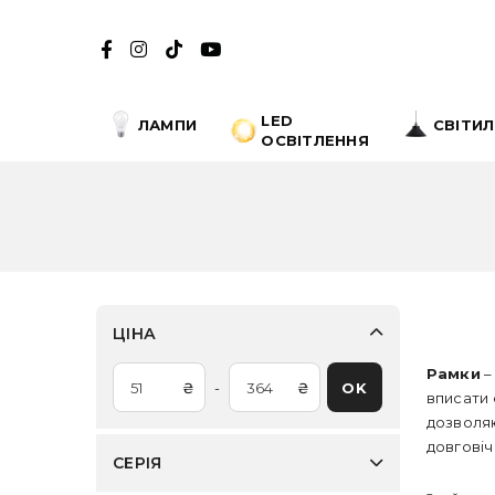
LED
ЛАМПИ
СВІТИ
ОСВІТЛЕННЯ
ЦІНА
Рамки
–
₴
-
₴
OK
вписати 
дозволяю
довговіч
СЕРІЯ