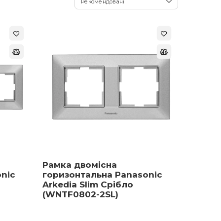
Рекомендовані
-11
%
-12
%
Рамка двомісна
Рекомендуємо
Суперціна
nic
горизонтальна Panasonic
Arkedia Slim Срібло
(WNTF0802-2SL)