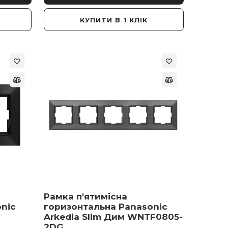
КУПИТИ В 1 КЛІК
Рамка п'ятимісна
nic
горизонтальна Panasonic
Arkedia Slim Дим WNTF0805-
2DG