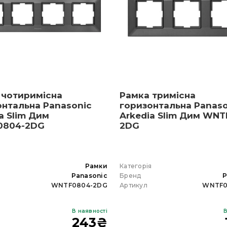
 чотиримісна
Рамка тримісна
онтальна Panasonic
горизонтальна Panaso
a Slim Дим
Arkedia Slim Дим WNT
804-2DG
2DG
я
Рамки
Категорія
Panasonic
Бренд
P
WNTF0804-2DG
Артикул
WNTF0
В наявності
В
243
₴