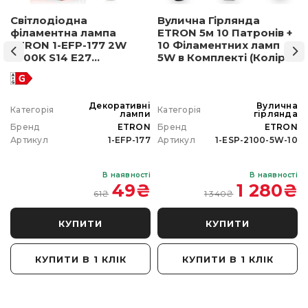
Світлодіодна
Вулична Гірлянда
філаментна лампа
ETRON 5м 10 Патронів +
ETRON 1-EFP-177 2W
10 Філаментних ламп
2500K S14 E27
5W в Комплекті (Колір
позолочене скло
світла на вибір)
а
Декоративні
Вулична
Категорія
Категорія
а
лампи
гірлянда
N
Бренд
ETRON
Бренд
ETRON
0
Артикул
1-EFP-177
Артикул
1-ESP-2100-5W-10
і
В наявності
В наявності
₴
49
₴
1 280
₴
61
₴
1 340
₴
КУПИТИ
КУПИТИ
КУПИТИ В 1 КЛІК
КУПИТИ В 1 КЛІК