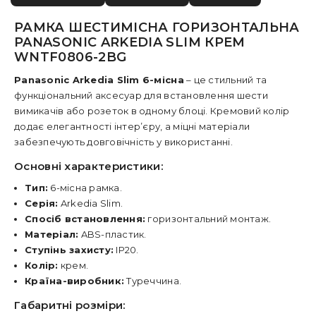
РАМКА ШЕСТИМІСНА ГОРИЗОНТАЛЬНА
PANASONIC ARKEDIA SLIM КРЕМ
WNTF0806-2BG
Panasonic Arkedia Slim 6-місна
– це стильний та
функціональний аксесуар для встановлення шести
вимикачів або розеток в одному блоці. Кремовий колір
додає елегантності інтер’єру, а міцні матеріали
забезпечують довговічність у використанні.
Основні характеристики:
Тип:
6-місна рамка.
Серія:
Arkedia Slim.
Спосіб встановлення:
горизонтальний монтаж.
Матеріал:
ABS-пластик.
Ступінь захисту:
IP20.
Колір:
крем.
Країна-виробник:
Туреччина.
Габаритні розміри: