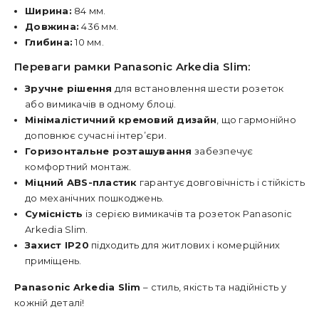
Ширина:
84 мм.
Довжина:
436 мм.
Глибина:
10 мм.
Переваги рамки Panasonic Arkedia Slim:
Зручне рішення
для встановлення шести розеток
або вимикачів в одному блоці.
Мінімалістичний кремовий дизайн
, що гармонійно
доповнює сучасні інтер’єри.
Горизонтальне розташування
забезпечує
комфортний монтаж.
Міцний ABS-пластик
гарантує довговічність і стійкість
до механічних пошкоджень.
Сумісність
із серією вимикачів та розеток Panasonic
Arkedia Slim.
Захист IP20
підходить для житлових і комерційних
приміщень.
Panasonic Arkedia Slim
– стиль, якість та надійність у
кожній деталі!