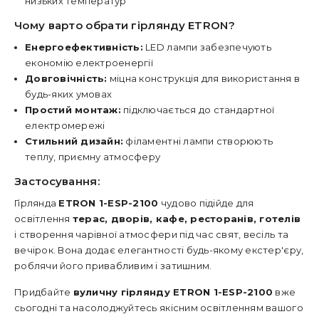
низьких температур
Чому варто обрати гірлянду ETRON?
Енергоефективність:
LED лампи забезпечують
економію електроенергії
Довговічність:
міцна конструкція для використання в
будь-яких умовах
Простий монтаж:
підключається до стандартної
електромережі
Стильний дизайн:
філаментні лампи створюють
теплу, приємну атмосферу
Застосування:
Гірлянда
ETRON 1-ESP-2100
чудово підійде для
освітлення
терас, дворів, кафе, ресторанів, готелів
і створення чарівної атмосфери під час свят, весіль та
вечірок. Вона додає елегантності будь-якому екстер'єру,
роблячи його привабливим і затишним.
Придбайте
вуличну гірлянду ETRON 1-ESP-2100
вже
сьогодні та насолоджуйтесь якісним освітленням вашого