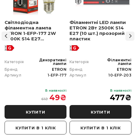
Світлодіодна
Філаментні LED лампи
0
філаментна лампа
ETRON 2Вт 2500K S14
W
ETRON 1-EFP-177 2W
E27 (10 шт.) прозорий
шт 
2500K S14 E27
пластик
позолочене скло
и
Декоративні
Філаментні
Категорія
Категорія
я
лампи
лампи
N
Бренд
ETRON
Бренд
ETRON
0
Артикул
1-EFP-177
Артикул
10-EFP-203
і
В наявності
В наявності
₴
49
₴
477
₴
61
₴
КУПИТИ
КУПИТИ
КУПИТИ В 1 КЛІК
КУПИТИ В 1 КЛІК