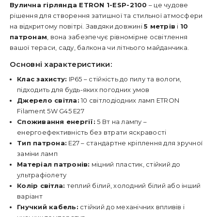
Вулична гірлянда ETRON 1-ESP-2100
– це чудове
рішення для створення затишної та стильної атмосфери
на відкритому повітрі. Завдяки довжині
5 метрів
і
10
патронам
, вона забезпечує рівномірне освітлення
вашої тераси, саду, балкона чи літнього майданчика.
Основні характеристики:
Клас захисту:
IP65 – стійкість до пилу та вологи,
підходить для будь-яких погодних умов
Джерело світла:
10 світлодіодних ламп ETRON
Filament 5W G45 E27
Споживання енергії:
5 Вт на лампу –
енергоефективність без втрати яскравості
Тип патрона:
E27 – стандартне кріплення для зручної
заміни ламп
Матеріал патронів:
міцний пластик, стійкий до
ультрафіолету
Колір світла:
теплий білий, холодний білий або інший
варіант
Гнучкий кабель:
стійкий до механічних впливів і