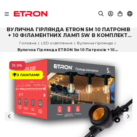
ВУЛИЧНА ГІРЛЯНДА ETRON 5М 10 ПАТРОНІВ
+ 10 ФІЛАМЕНТНИХ ЛАМП 5W В КОМПЛЕКТІ
(КОЛІР СВІТЛА НА ВИБІР)
Головна
|
LED освітлення
|
Вулична гірлянда
|
Вулична Гірлянда ETRON 5м 10 Патронів + 10...
-5
%
З ЛАМПАМИ