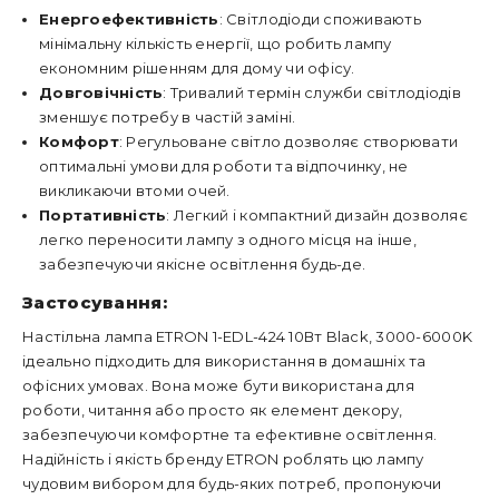
Енергоефективність
: Світлодіоди споживають
мінімальну кількість енергії, що робить лампу
економним рішенням для дому чи офісу.
Довговічність
: Тривалий термін служби світлодіодів
зменшує потребу в частій заміні.
Комфорт
: Регульоване світло дозволяє створювати
оптимальні умови для роботи та відпочинку, не
викликаючи втоми очей.
Портативність
: Легкий і компактний дизайн дозволяє
легко переносити лампу з одного місця на інше,
забезпечуючи якісне освітлення будь-де.
Застосування:
Настільна лампа ETRON 1-EDL-424 10Вт Black, 3000-6000K
ідеально підходить для використання в домашніх та
офісних умовах. Вона може бути використана для
роботи, читання або просто як елемент декору,
забезпечуючи комфортне та ефективне освітлення.
Надійність і якість бренду ETRON роблять цю лампу
чудовим вибором для будь-яких потреб, пропонуючи