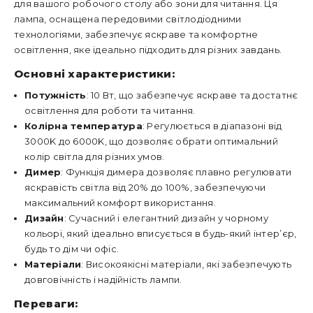
для вашого робочого столу або зони для читання. Ця
лампа, оснащена передовими світлодіодними
технологіями, забезпечує яскраве та комфортне
освітлення, яке ідеально підходить для різних завдань.
Основні характеристики:
Потужність
: 10 Вт, що забезпечує яскраве та достатнє
освітлення для роботи та читання.
Колірна температура
: Регулюється в діапазоні від
3000K до 6000K, що дозволяє обрати оптимальний
колір світла для різних умов.
Димер
: Функція димера дозволяє плавно регулювати
яскравість світла від 20% до 100%, забезпечуючи
максимальний комфорт використання.
Дизайн
: Сучасний і елегантний дизайн у чорному
кольорі, який ідеально вписується в будь-який інтер’єр,
будь то дім чи офіс.
Матеріали
: Високоякісні матеріали, які забезпечують
довговічність і надійність лампи.
Переваги: