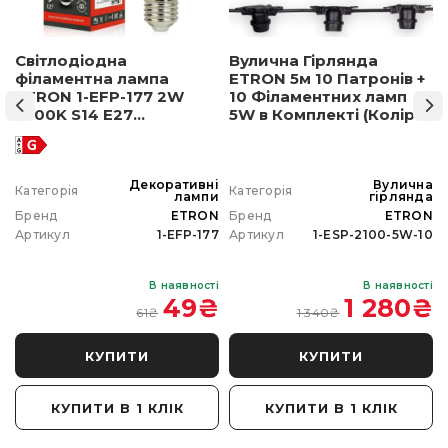
Світлодіодна
Вулична Гірлянда
філаментна лампа
ETRON 5м 10 Патронів +
ETRON 1-EFP-177 2W
10 Філаментних ламп
2500K S14 E27
5W в Комплекті (Колір
позолочене скло
світла на вибір)
а
Декоративні
Вулична
Категорія
Категорія
а
лампи
гірлянда
N
Бренд
ETRON
Бренд
ETRON
0
Артикул
1-EFP-177
Артикул
1-ESP-2100-5W-10
і
В наявності
В наявності
₴
49
₴
1 280
₴
61
₴
1 340
₴
КУПИТИ
КУПИТИ
КУПИТИ В 1 КЛІК
КУПИТИ В 1 КЛІК