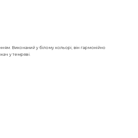
ням. Виконаний у білому кольорі, він гармонійно
кач у темряві.