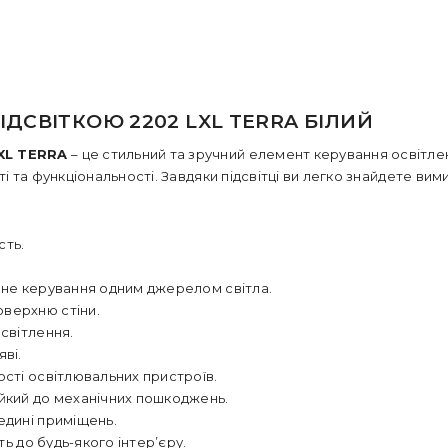
ДСВІТКОЮ 2202 LXL TERRA БІЛИЙ
XL TERRA
– це стильний та зручний елемент керування освітлен
 та функціональності. Завдяки підсвітці ви легко знайдете вими
сть.
чне керування одним джерелом світла.
оверхню стіни.
світлення.
ві.
шості освітлювальних пристроїв.
ійкий до механічних пошкоджень.
едині приміщень.
ть до будь-якого інтер’єру.