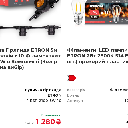
на Гірлянда ETRON 5м
Філаментні LED лампи
ронів + 10 Філаментних
ETRON 2Вт 2500K S14 E
W в Комплекті (Колір
шт.) прозорий пласти
 на вибір)
я
Вулична гірлянда
Категорія
Філамен
ETRON
Бренд
1-ESP-2100-5W-10
Артикул
1
В наявності
1 280
₴
1 340
₴