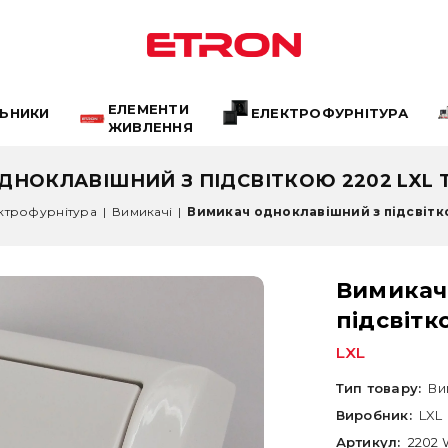
ЕЛЕМЕНТИ
ЛЬНИКИ
ЕЛЕКТРОФУРНІТУРА
ЖИВЛЕННЯ
НОКЛАВІШНИЙ З ПІДСВІТКОЮ 2202 LXL 
ктрофурнітура
|
Вимикачі
|
Вимикач одноклавішний з підсвітко
Вимикач
підсвітк
LXL
Тип товару:
Ви
Виробник:
LXL
Артикул:
2202 