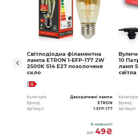
ON 1-
Світлодіодна філаментна
Вулич
нів
лампа ETRON 1-EFP-177 2W
10 Пат
мпа
2500K S14 E27 позолочене
ламп 5
5 E27
скло
світла
 вибір)
 гірлянда
Категорія
Декоративні лампи
Категорі
ETRON
Бренд
ETRON
Бренд
102-5W-20
Артикул
1-EFP-177
Артикул
В наявності
В наявності
 350
₴
49
₴
61
₴