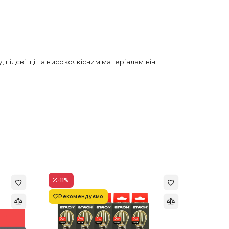
 підсвітці та високоякісним матеріалам він
-11
%
-22
%
Рекомендуємо
Супер