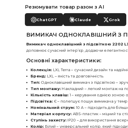
Резюмувати товар разом з AI
ChatGPT
Claude
Grok
ВИМИКАЧ ОДНОКЛАВІШНИЙ З ПІ
Вимикач одноклавішний з підсвіткою 2202 L
доповнює сучасний інтер’єр, додаючи елегантності
Основні характеристики:
Колекція:
LXL Terra – сучасний дизайн та надійні
Бренд:
LXL – якість та довговічність.
Тип:
Одноклавішний вимикач з підсвіткою – зру
Тип монтажу:
Накладний – легкий монтаж на п
Кількість клавіш:
1 – керування однією зоною о
Підсвітка:
Є – полегшує пошук вимикача у темря
Номінальний струм:
10 А – підходить для біль
Матеріал корпусу:
ABS-пластик – міцний та ст
Ступінь захисту:
IP20 – для використання всер
Колір:
Білий – універсальний колір, який підходи