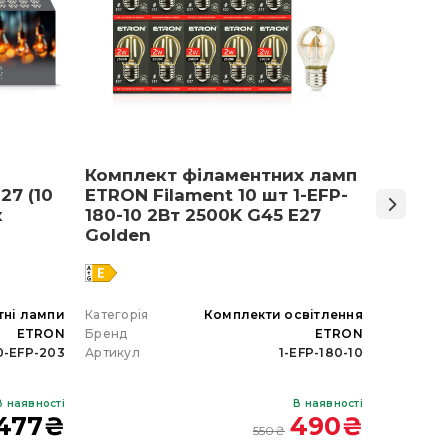
Комплект філаментних ламп
Світло
27 (10
ETRON Filament 10 шт 1-EFP-
Армст
к
180-10 2Вт 2500K G45 E27
48 Вт 
Golden
тні лампи
Категорія
Комплекти освітлення
Категорія
ETRON
Бренд
ETRON
Бренд
0-EFP-203
Артикул
1-EFP-180-10
Артикул
В наявності
В наявності
477
₴
490
₴
550
₴