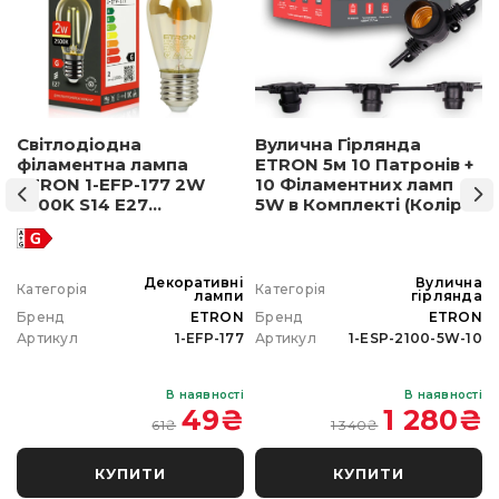
Світлодіодна
Вулична Гірлянда
філаментна лампа
ETRON 5м 10 Патронів +
ETRON 1-EFP-177 2W
10 Філаментних ламп
2500K S14 E27
5W в Комплекті (Колір
позолочене скло
світла на вибір)
а
Декоративні
Вулична
Категорія
Категорія
а
лампи
гірлянда
N
Бренд
ETRON
Бренд
ETRON
0
Артикул
1-EFP-177
Артикул
1-ESP-2100-5W-10
і
В наявності
В наявності
₴
49
₴
1 280
₴
61
₴
1 340
₴
КУПИТИ
КУПИТИ