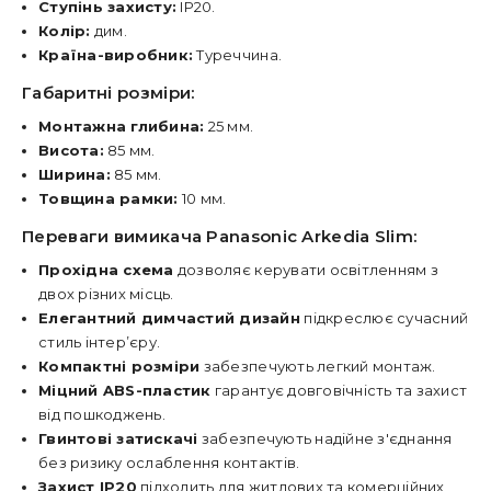
Ступінь захисту:
IP20.
Колір:
дим.
Країна-виробник:
Туреччина.
Габаритні розміри:
Монтажна глибина:
25 мм.
Висота:
85 мм.
Ширина:
85 мм.
Товщина рамки:
10 мм.
Переваги вимикача Panasonic Arkedia Slim:
Прохідна схема
дозволяє керувати освітленням з
двох різних місць.
Елегантний димчастий дизайн
підкреслює сучасний
стиль інтер’єру.
Компактні розміри
забезпечують легкий монтаж.
Міцний ABS-пластик
гарантує довговічність та захист
від пошкоджень.
Гвинтові затискачі
забезпечують надійне з'єднання
без ризику ослаблення контактів.
Захист IP20
підходить для житлових та комерційних