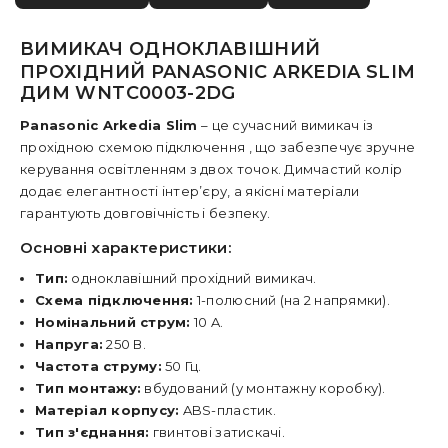
ВИМИКАЧ ОДНОКЛАВІШНИЙ
ПРОХІДНИЙ PANASONIC ARKEDIA SLIM
ДИМ WNTC0003-2DG
Panasonic Arkedia Slim
– це сучасний вимикач із
прохідною схемою підключення , що забезпечує зручне
керування освітленням з двох точок. Димчастий колір
додає елегантності інтер’єру, а якісні матеріали
гарантують довговічність і безпеку.
Основні характеристики:
Тип:
одноклавішний прохідний вимикач.
Схема підключення:
1-полюсний (на 2 напрямки).
Номінальний струм:
10 A.
Напруга:
250 В.
Частота струму:
50 Гц.
Тип монтажу:
вбудований (у монтажну коробку).
Матеріал корпусу:
ABS-пластик.
Тип з'єднання:
гвинтові затискачі.