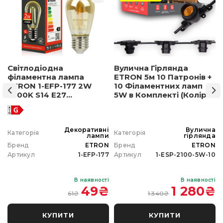
Світлодіодна
Вулична Гірлянда
філаментна лампа
ETRON 5м 10 Патронів +
ETRON 1-EFP-177 2W
10 Філаментних ламп
2500K S14 E27
5W в Комплекті (Колір
позолочене скло
світла на вибір)
а
Декоративні
Вулична
Категорія
Категорія
а
лампи
гірлянда
N
Бренд
ETRON
Бренд
ETRON
0
Артикул
1-EFP-177
Артикул
1-ESP-2100-5W-10
і
В наявності
В наявності
₴
49
₴
1 280
₴
61
₴
1 340
₴
КУПИТИ
КУПИТИ