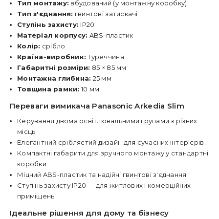
Тип монтажу:
вбудований (у монтажну коробку)
Тип з'єднання:
гвинтові затискачі
Ступінь захисту:
IP20
Матеріал корпусу:
ABS-пластик
Колір:
срібло
Країна-виробник:
Туреччина
Габаритні розміри:
85 × 85 мм
Монтажна глибина:
25 мм
Товщина рамки:
10 мм
Переваги вимикача Panasonic Arkedia Slim
Керування двома освітлювальними групами з різних
місць.
Елегантний сріблястий дизайн для сучасних інтер'єрів.
Компактні габарити для зручного монтажу у стандартні
коробки.
Міцний ABS-пластик та надійні гвинтові з'єднання.
Ступінь захисту IP20 — для житлових і комерційних
приміщень.
Ідеальне рішення для дому та бізнесу