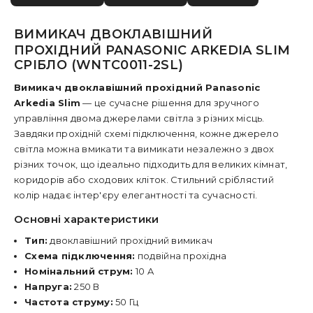
ВИМИКАЧ ДВОКЛАВІШНИЙ
ПРОХІДНИЙ PANASONIC ARKEDIA SLIM
СРІБЛО (WNTC0011-2SL)
Вимикач двоклавішний прохідний Panasonic
Arkedia Slim
— це сучасне рішення для зручного
управління двома джерелами світла з різних місць.
Завдяки прохідній схемі підключення, кожне джерело
світла можна вмикати та вимикати незалежно з двох
різних точок, що ідеально підходить для великих кімнат,
коридорів або сходових кліток. Стильний сріблястий
колір надає інтер'єру елегантності та сучасності.
Основні характеристики
Тип:
двоклавішний прохідний вимикач
Схема підключення:
подвійна прохідна
Номінальний струм:
10 A
Напруга:
250 В
Частота струму:
50 Гц