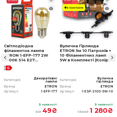
-20
%
-5
%
З ЛАМПАМИ
Світлодіодна
Вулична Гірлянда
філаментна лампа
ETRON 5м 10 Патронів +
ETRON 1-EFP-177 2W
10 Філаментних ламп
2500K S14 E27
5W в Комплекті (Колір
позолочене скло
світла на вибір)
а
Декоративні
Вулична
Категорія
Категорія
а
лампи
гірлянда
N
Бренд
ETRON
Бренд
ETRON
0
Артикул
1-EFP-177
Артикул
1-ESP-2100-5W-10
і
В наявності
В наявності
₴
49
₴
1 280
₴
61
₴
1 340
₴