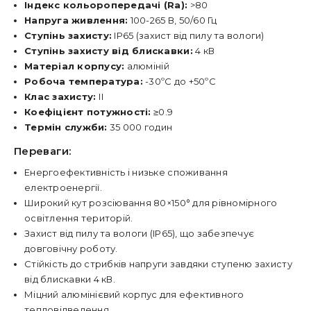
Індекс кольоропередачі (Ra):
>80
Напруга живлення:
100-265 В, 50/60 Гц
Ступінь захисту:
IP65 (захист від пилу та вологи)
Ступінь захисту від блискавки:
4 кВ
Матеріал корпусу:
алюміній
Робоча температура:
-30ºC до +50ºC
Клас захисту:
ІІ
Коефіцієнт потужності:
≥0.9
Термін служби:
35 000 годин
Переваги:
Енергоефективність і низьке споживання
електроенергії.
Широкий кут розсіювання 80×150° для рівномірного
освітлення територій.
Захист від пилу та вологи (IP65), що забезпечує
довговічну роботу.
Стійкість до стрибків напруги завдяки ступеню захисту
від блискавки 4 кВ.
Міцний алюмінієвий корпус для ефективного
тепловідведення.