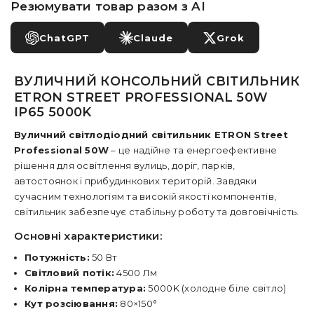
Резюмувати товар разом з AI
ChatGPT
Claude
Grok
ВУЛИЧНИЙ КОНСОЛЬНИЙ СВІТИЛЬНИК
ETRON STREET PROFESSIONAL 50W
IP65 5000K
Вуличний світлодіодний світильник ETRON Street
Professional 50W
– це надійне та енергоефективне
рішення для освітлення вулиць, доріг, парків,
автостоянок і прибудинкових територій. Завдяки
сучасним технологіям та високій якості компонентів,
світильник забезпечує стабільну роботу та довговічність.
Основні характеристики:
Потужність:
50 Вт
Світловий потік:
4500 Лм
Колірна температура:
5000K (холодне біле світло)
Кут розсіювання:
80×150°