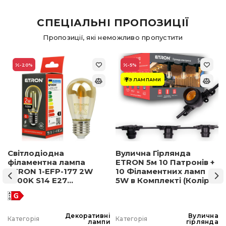
СПЕЦІАЛЬНІ ПРОПОЗИЦІЇ
Пропозиції, які неможливо пропустити
-20
%
-5
%
З ЛАМПАМИ
Світлодіодна
Вулична Гірлянда
філаментна лампа
ETRON 5м 10 Патронів +
ETRON 1-EFP-177 2W
10 Філаментних ламп
2500K S14 E27
5W в Комплекті (Колір
позолочене скло
світла на вибір)
а
Декоративні
Вулична
Категорія
Категорія
а
лампи
гірлянда