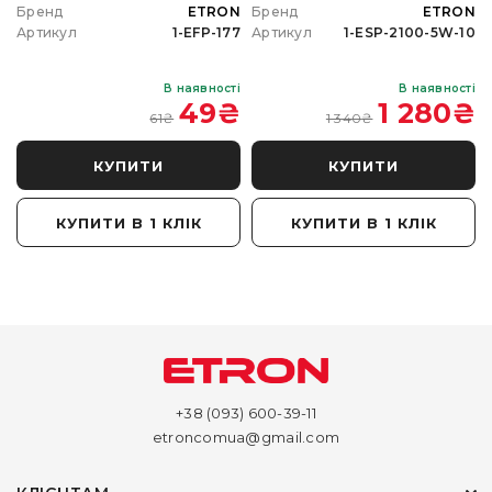
N
Бренд
ETRON
Бренд
ETRON
0
Артикул
1-EFP-177
Артикул
1-ESP-2100-5W-10
і
В наявності
В наявності
₴
49
₴
1 280
₴
61
₴
1 340
₴
КУПИТИ
КУПИТИ
КУПИТИ В 1 КЛІК
КУПИТИ В 1 КЛІК
+38 (093) 600-39-11
etroncomua@gmail.com