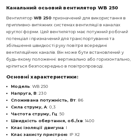
Канальний осьовий вентилятор WB 250
Вентилятор
WB 250
призначений для використання в
припливно-витяжних системах вентиляції в каналах
круглої форми. Цей вентилятор має потужний робочий
потенціал і призначений для транспортування та
збільшення швидкості руху повітря всередині
вентиляційних каналів. Він може бути встановлений у
будь-якому положенні: вертикально або горизонтально,
кріпиться безпосередньо в повітропроводі.
Основні характеристики:
Модель
: WB 250
Напруга, В
: 230
Споживана потужність, Вт
: 86
Сила струму, А
: 0,3
Частота струму, Гц
: 50
Швидкість обертання, об./хв
: 1400
Клас ізоляції двигуна
: I
Клас захисту пристрою
: IP X2