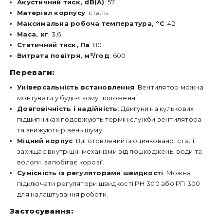
Акустичний тиск, dB(A)
: 57
Матеріал корпусу
: сталь
Максимальна робоча температура, °С
: 42
Маса, кг
: 3,6
Статичний тиск, Па
: 80
Витрата повітря, м³/год
: 600
Переваги:
Універсальність встановлення
: Вентилятор можна
монтувати у будь-якому положенні.
Довговічність і надійність
: Двигуни на кулькових
підшипниках подовжують термін служби вентилятора
та знижують рівень шуму.
Міцний корпус
: Виготовлений із оцинкованої сталі,
захищає внутрішні механізми від пошкоджень, води та
вологи, запобігає корозії.
Сумісність із регуляторами швидкості
: Можна
підключати регулятори швидкості РН 300 або РП 300
для налаштування роботи.
Застосування: