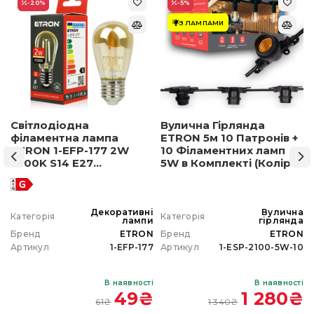
-20
%
-5
%
З ЛАМПАМИ
Світлодіодна
Вулична Гірлянда
філаментна лампа
ETRON 5м 10 Патронів +
ETRON 1-EFP-177 2W
10 Філаментних ламп
2500K S14 E27
5W в Комплекті (Колір
позолочене скло
світла на вибір)
а
Декоративні
Вулична
Категорія
Категорія
а
лампи
гірлянда
N
Бренд
ETRON
Бренд
ETRON
0
Артикул
1-EFP-177
Артикул
1-ESP-2100-5W-10
і
В наявності
В наявності
₴
49
₴
1 280
₴
61
₴
1 340
₴