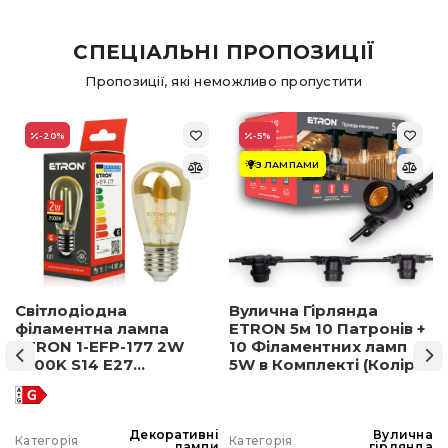
СПЕЦІАЛЬНІ ПРОПОЗИЦІЇ
Пропозиції, які неможливо пропустити
-20
%
-5
%
З ЛАМПАМИ
Світлодіодна
Вулична Гірлянда
філаментна лампа
ETRON 5м 10 Патронів +
ETRON 1-EFP-177 2W
10 Філаментних ламп
2500K S14 E27
5W в Комплекті (Колір
позолочене скло
світла на вибір)
а
Декоративні
Вулична
Категорія
Категорія
а
лампи
гірлянда