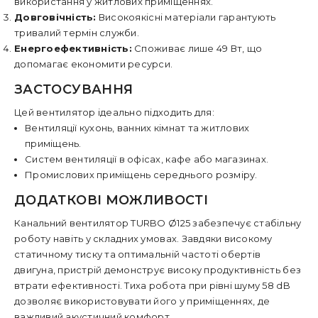
використання у житлових приміщеннях.
Довговічність:
Високоякісні матеріали гарантують
тривалий термін служби.
Енергоефективність:
Споживає лише 49 Вт, що
допомагає економити ресурси.
ЗАСТОСУВАННЯ
Цей вентилятор ідеально підходить для:
Вентиляції кухонь, ванних кімнат та житлових
приміщень.
Систем вентиляції в офісах, кафе або магазинах.
Промислових приміщень середнього розміру.
ДОДАТКОВІ МОЖЛИВОСТІ
Канальний вентилятор TURBO Ø125 забезпечує стабільну
роботу навіть у складних умовах. Завдяки високому
статичному тиску та оптимальній частоті обертів
двигуна, пристрій демонструє високу продуктивність без
втрати ефективності. Тиха робота при рівні шуму 58 dB
дозволяє використовувати його у приміщеннях, де
важливий акустичний комфорт.