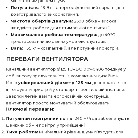
мінімальним рівнем шуму.
Потужність:
49 Вт – енергоефективний варіант для
довготривалого використання.
Частота обертів двигуна:
2500 об/хв – висока
швидкість роботи для оптимальної вентиляції.
Максимальна робоча температура:
до 40°C –
пристосований до різних умов експлуатації.
Вага:
1.35 кг – компактний, але потужний пристрій.
ПЕРЕВАГИ ВЕНТИЛЯТОРА
Канальний вентилятор Ø125 TURBO 007-0406 поєднує у
собі високу продуктивність із компактним дизайном.
Його
універсальний діаметр 125 мм
дозволяє легко
інтегрувати пристрій у стандартні вентиляційні канали.
Завдяки легкій вазі та ергономічній конструкції,
вентилятор просто монтувати й обслуговувати.
Ключові переваги:
Потужний повітряний потік:
240 м³/год забезпечують
швидкий обмін повітря у приміщенні.
Тиха робота:
Мінімальний рівень шуму підходить для