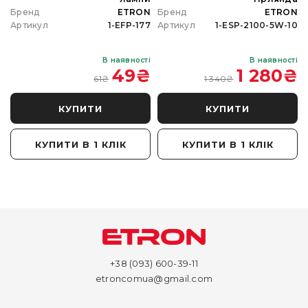
N
Бренд
ETRON
Бренд
ETRON
0
Артикул
1-EFP-177
Артикул
1-ESP-2100-5W-10
і
В наявності
В наявності
₴
49
₴
1 280
₴
61
₴
1 340
₴
КУПИТИ
КУПИТИ
КУПИТИ В 1 КЛІК
КУПИТИ В 1 КЛІК
+38 (093) 600-39-11
etroncomua@gmail.com