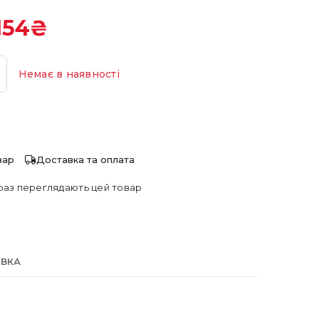
154
₴
Немає в наявності
вар
Доставка та оплата
раз переглядають цей товар
АВКА