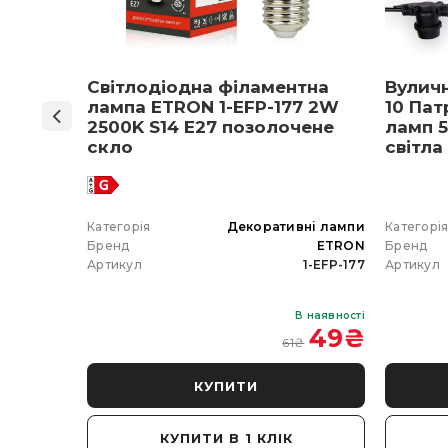
ON 1-
Світлодіодна філаментна
Вулич
нів
лампа ETRON 1-EFP-177 2W
10 Пат
мпа
2500K S14 E27 позолочене
ламп 5
5 E27
скло
світла
 вибір)
 гірлянда
Категорія
Декоративні лампи
Категорі
ETRON
Бренд
ETRON
Бренд
102-5W-20
Артикул
1-EFP-177
Артикул
В наявності
В наявності
 350
₴
49
₴
61
₴
КУПИТИ
КУПИТИ В 1 КЛІК