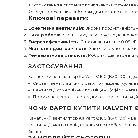
використання в системах припливно-витяжної вент
його універсальним вибором для багатьох застос
Ключові переваги:
Ефективна вентиляція:
Висока продуктивність – 
Тиха робота:
Рівень шуму всього 47 дБ дозволяє
Енергоефективність:
Споживання лише 0.08 кВт
Міцність і довговічність:
Завдяки ступеню захист
Температурна стійкість:
Робочий діапазон від -
ЗАСТОСУВАННЯ
Канальний вентилятор KalVent Ø100 (KVX 100) підхо
Систем вентиляції житлових приміщень (кухні, ва
Вентиляції комерційних приміщень (офіси, магаз
Промислових зон із середнім рівнем вентиляцій
ЧОМУ ВАРТО КУПИТИ KALVENT Ø
Канальний вентилятор KalVent Ø100 (KVX 100) – це
вентиляції, яка відповідає вашим потребам. Завдя
бізнесі.