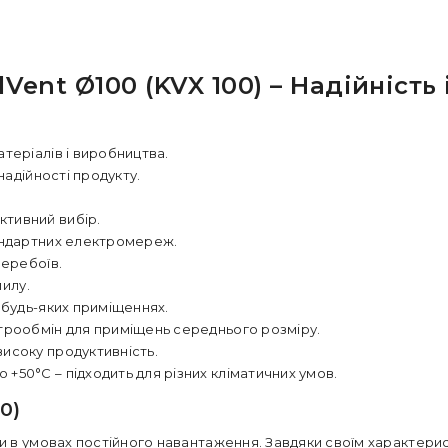
ent Ø100 (KVX 100) – Надійність 
атеріалів і виробництва.
 надійності продукту.
ктивний вибір.
тандартних електромереж.
перебоїв.
пилу.
 будь-яких приміщеннях.
ітрообмін для приміщень середнього розміру.
високу продуктивність.
до +50°C – підходить для різних кліматичних умов.
0)
 в умовах постійного навантаження. Завдяки своїм характерист