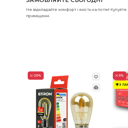
ЗАМОВЛЯЙТЕ СЬОГОДНІ
Не відкладайте комфорт і якість на потім! Купуйт
приміщенні.
-20
%
-5
%
З Л