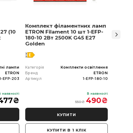
Комплект філаментних ламп
Світло
27 (10
ETRON Filament 10 шт 1-EFP-
Армст
к
180-10 2Вт 2500K G45 E27
48 Вт 
Golden
тні лампи
Категорія
Комплекти освітлення
Категорія
ETRON
Бренд
ETRON
Бренд
0-EFP-203
Артикул
1-EFP-180-10
Артикул
В наявності
В наявності
477
₴
490
₴
550
₴
КУПИТИ
КУПИТИ В 1 КЛІК