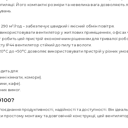
иляції. Його компактні розміри та невелика вага дозволяють л
увань.
290 м³/год – забезпечує швидкий і якісний обмін повітря.
 використовувати вентилятор у житлових приміщеннях, офісах
 робить цей пристрій економічним рішенням для тривалої робо
у IP44 вентилятор стійкий до пилу та вологи.
20°C до +50°C дозволяє використовувати пристрій у різних умов
дить для:
нні кімнати, комори).
ини, кафе).
них вимог.
100?
 поєднання продуктивності, надійності та доступності. Він ідеа
ки простому монтажу та довговічній конструкції, цей вентилято