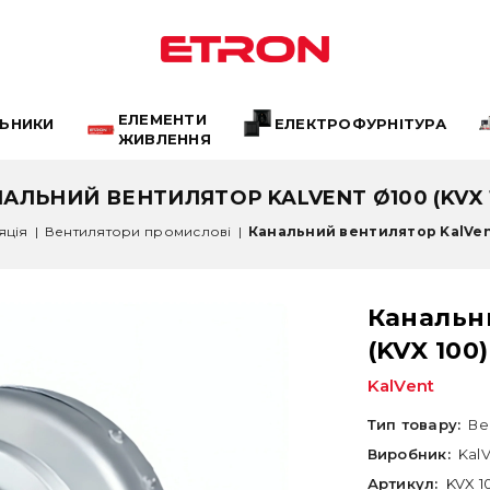
ЕЛЕМЕНТИ
ЛЬНИКИ
ЕЛЕКТРОФУРНІТУРА
ЖИВЛЕННЯ
АЛЬНИЙ ВЕНТИЛЯТОР KALVENT Ø100 (KVX 
яція
|
Вентилятори промислові
|
Канальний вентилятор KalVent
Канальн
(KVX 100)
KalVent
Тип товару:
Ве
Виробник:
Kal
Артикул:
KVX 1