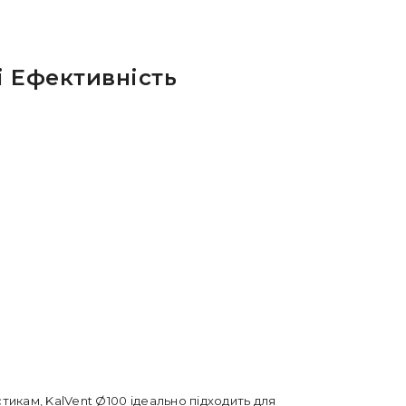
і Ефективність
икам, KalVent Ø100 ідеально підходить для