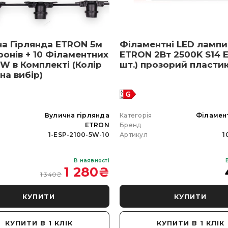
на Гірлянда ETRON 5м
Філаментні LED лампи
ронів + 10 Філаментних
ETRON 2Вт 2500K S14 E
W в Комплекті (Колір
шт.) прозорий пласти
 на вибір)
я
Вулична гірлянда
Категорія
Філамен
ETRON
Бренд
1-ESP-2100-5W-10
Артикул
1
В наявності
1 280
₴
1 340
₴
КУПИТИ
КУПИТИ
КУПИТИ В 1 КЛІК
КУПИТИ В 1 КЛІК