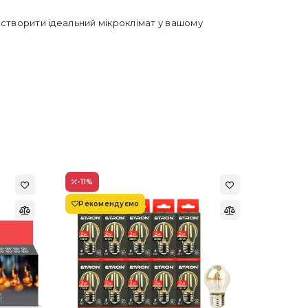
б створити ідеальний мікроклімат у вашому
-11
%
-22
%
Рекомендуємо
Супер