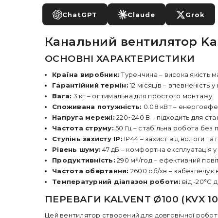
ChatGPT
Claude
Grok
Канальний вентилятор KalV
ОСНОВНІ ХАРАКТЕРИСТИКИ
Країна виробник:
Туреччина – висока якість м
Гарантійний термін:
12 місяців – впевненість у
Вага:
3 кг – оптимальна для простого монтажу.
Споживана потужність:
0.08 кВт – енергоефе
Напруга мережі:
220~240 В – підходить для с
Частота струму:
50 Гц – стабільна робота без 
Ступінь захисту IP:
IP44 – захист від вологи та 
Рівень шуму:
47 дБ – комфортна експлуатація у
Продуктивність:
290 м³/год – ефективний пов
Частота обертання:
2600 об/хв – забезпечує 
Температурний діапазон роботи:
від -20°C 
ПЕРЕВАГИ KALVENT Ø100 (KVX 10
Цей вентилятор створений для довговічної роботи