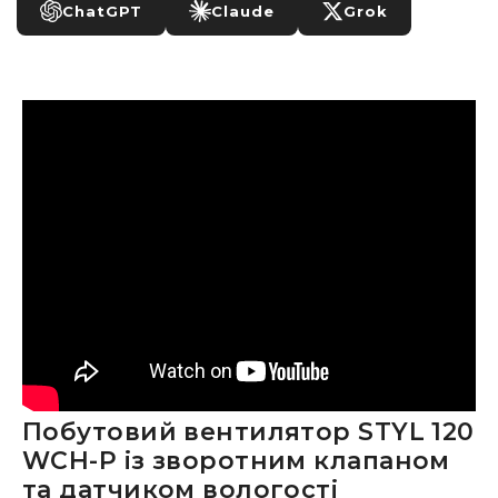
ChatGPT
Claude
Grok
Побутовий вентилятор STYL 120
WCH-P із зворотним клапаном
та датчиком вологості