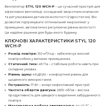
Вентилятор
STYL 120 WCH-P
– це сучасний пристрій для
ефективної вентиляції, оснащений зворотним клапаном
та регульованим датчиком вологості (гідростатом). Він
дозволяє підтримувати оптимальний мікроклімат у
приміщенні, автоматично регулюючи рівень вологості.
Це надійне рішення для будь-якого будинку.
КЛЮЧОВІ ХАРАКТЕРИСТИКИ STYL 120
WCH-P
3
Розхід повітря:
150 м
/год – забезпечує якісний
повітрообмін у великих приміщеннях.
Статичний тиск:
49 Па – стабільна робота навіть при
складних умовах.
Рівень шуму:
46 дБ(A) – комфортний рівень для
щоденного використання.
Потужність:
17 Вт – енергоефективний пристрій.
Частота обертів двигуна:
2650 об/хв – висока
продуктивність для швидкого видалення забрудненого
повітря.
Максимальна робоча температура:
до 40 °C –