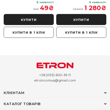
і
В наявності
В наявності
₴
49
₴
1 280
₴
61
₴
1 340
₴
КУПИТИ
КУПИТИ
КУПИТИ В 1 КЛІК
КУПИТИ В 1 КЛІК
+38 (093) 600-39-11
etroncomua@gmail.com
КЛІЄНТАМ
КАТАЛОГ ТОВАРІВ