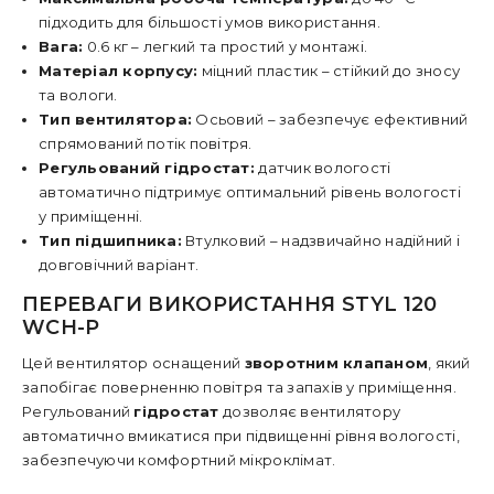
підходить для більшості умов використання.
Вага:
0.6 кг – легкий та простий у монтажі.
Матеріал корпусу:
міцний пластик – стійкий до зносу
та вологи.
Тип вентилятора:
Осьовий
– забезпечує ефективний
спрямований потік повітря.
Регульований гідростат:
датчик вологості
автоматично підтримує оптимальний рівень вологості
у приміщенні.
Тип підшипника:
Втулковий
– надзвичайно надійний і
довговічний варіант.
ПЕРЕВАГИ ВИКОРИСТАННЯ STYL 120
WCH-P
Цей вентилятор оснащений
зворотним клапаном
, який
запобігає поверненню повітря та запахів у приміщення.
Регульований
гідростат
дозволяє вентилятору
автоматично вмикатися при підвищенні рівня вологості,
забезпечуючи комфортний мікроклімат.