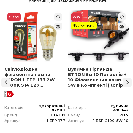
Пропозиції, які неможливо пропустити
-20
%
-5
%
З ЛАМПАМИ
Світлодіодна
Вулична Гірлянда
філаментна лампа
ETRON 5м 10 Патронів +
ETRON 1-EFP-177 2W
10 Філаментних ламп
2500K S14 E27
5W в Комплекті (Колір
позолочене скло
світла на вибір)
а
Декоративні
Вулична
Категорія
Категорія
а
лампи
гірлянда
N
Бренд
ETRON
Бренд
ETRON
0
Артикул
1-EFP-177
Артикул
1-ESP-2100-5W-10