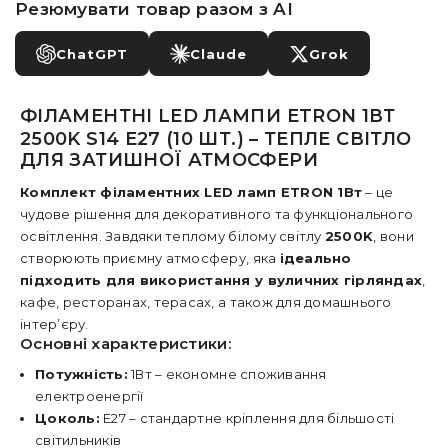
Резюмувати товар разом з AI
ChatGPT
Claude
Grok
ФІЛАМЕНТНІ LED ЛАМПИ ETRON 1ВТ
2500K S14 E27 (10 ШТ.) – ТЕПЛЕ СВІТЛО
ДЛЯ ЗАТИШНОЇ АТМОСФЕРИ
Комплект філаментних LED ламп ETRON 1Вт
– це
чудове рішення для декоративного та функціонального
освітлення. Завдяки теплому білому світлу
2500K
, вони
створюють приємну атмосферу, яка
ідеально
підходить для використання у вуличних гірляндах
,
кафе, ресторанах, терасах, а також для домашнього
інтер’єру.
Основні характеристики:
Потужність:
1Вт – економне споживання
електроенергії
Цоколь:
E27 – стандартне кріплення для більшості
світильників