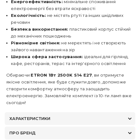
Енергоефективність:
мінімальне споживання
електроенергії без втрати яскравості
Екологічність:
не містять ртуті та інших шкідливих
речовин
Безпека використання:
пластиковий корпус стійкий
до механічних пошкоджень
Рівномірне світіння:
не мерехтять і не створюють
зайвого навантаження на зір
Широка сфера застосування:
ідеальні для гірлянд,
кафе, ресторанів, терас та інтер'єрного освітлення
Обираючи
ETRON 1Вт 2500K S14 E27
, ви отримуєте
якісне освітлення, яке буде служити довго, допоможе
створити комфортну атмосферу та заощадить
електроенергію. Замовляйте комплект із 10-ти ламп вже
сьогодні!
ХАРАКТЕРИСТИКИ
ПРО БРЕНД