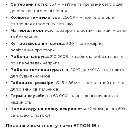
Світловий потік:
55 Лм – м'яке та приємне світло для
декоративного освітлення
Колірна температура:
2500K – м'яке тепле біле
світло для створення затишку
Матеріал корпусу:
прозорий пластик – легкий, міцний
та безпечний
Кут розсіювання світла:
330º – рівномірне
освітлення простору
Робоча напруга:
210-260В – стабільна робота навіть
при перепадах напруги
Робоча температура:
від -20°C до +40°C – підходить
для будь-яких умов
Габаритні розміри:
Ø45 × 86 мм – компактний розмір
для різних світильників
Термін служби:
до 60 000 годин – довговічність та
надійність
Час виходу на повну яскравість:
<2 секунди (до 60%
світлового потоку)
Переваги комплекту ламп ETRON 1Вт: