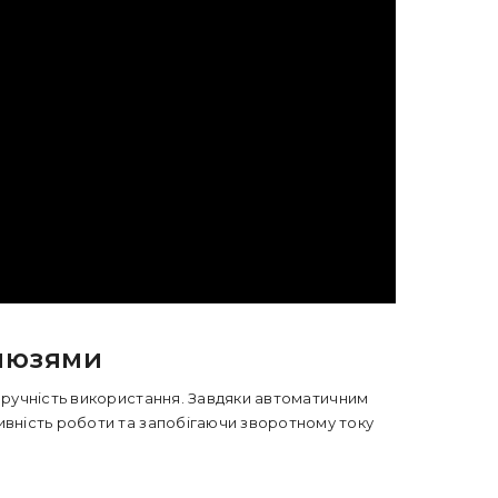
алюзями
 зручність використання. Завдяки
автоматичним
ивність роботи та запобігаючи зворотному току