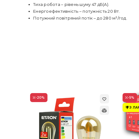
Тиха робота – рівень шуму 47 дБ(A).
Енергоефективність – потужність 20 Вт.
Потужний повітряний потік – до 280 м³/год.
-20
%
-5
%
З Л