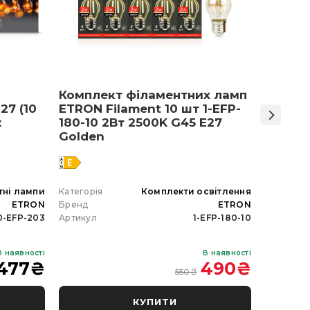
Комплект філаментних ламп
Світло
27 (10
ETRON Filament 10 шт 1-EFP-
Армст
к
180-10 2Вт 2500K G45 E27
48 Вт 
Golden
тні лампи
Категорія
Комплекти освітлення
Категорія
ETRON
Бренд
ETRON
Бренд
0-EFP-203
Артикул
1-EFP-180-10
Артикул
В наявності
В наявності
477
₴
490
₴
550
₴
КУПИТИ