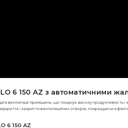
LO 6 150 AZ з автоматичними ж
для вентиляції приміщень, що поєднує високу продуктивність і
відкриття і закриття вентиляційних отворів, покращуючи ефект
 6 150 AZ