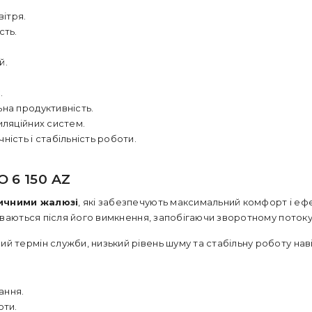
вітря.
сть.
й.
.
ьна продуктивність.
иляційних систем.
ність і стабільність роботи.
6 150 AZ
ичними жалюзі
, які забезпечують максимальний комфорт і ефе
иваються після його вимкнення, запобігаючи зворотному потоку
ий термін служби, низький рівень шуму та стабільну роботу нав
ання.
оти.