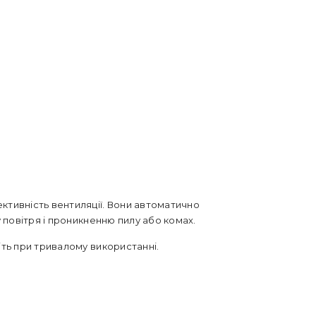
ктивність вентиляції. Вони автоматично
 повітря і проникненню пилу або комах.
іть при тривалому використанні.