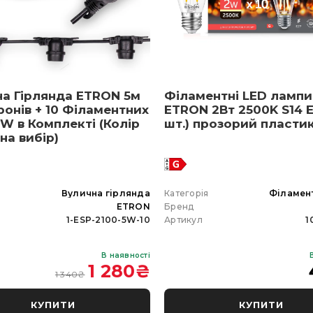
на Гірлянда ETRON 5м
Філаментні LED лампи
ронів + 10 Філаментних
ETRON 2Вт 2500K S14 E
W в Комплекті (Колір
шт.) прозорий пласти
 на вибір)
я
Вулична гірлянда
Категорія
Філамен
ETRON
Бренд
1-ESP-2100-5W-10
Артикул
1
В наявності
1 280
₴
1 340
₴
КУПИТИ
КУПИТИ