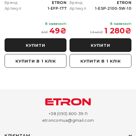
N
Бренд
ETRON
Бренд
ETRON
0
Артикул
1-EFP-177
Артикул
1-ESP-2100-5W-10
і
В наявності
В наявності
₴
49
₴
1 280
₴
61
₴
1 340
₴
КУПИТИ
КУПИТИ
КУПИТИ В 1 КЛІК
КУПИТИ В 1 КЛІК
+38 (093) 600-39-11
etroncomua@gmail.com
КЛІЄНТАМ