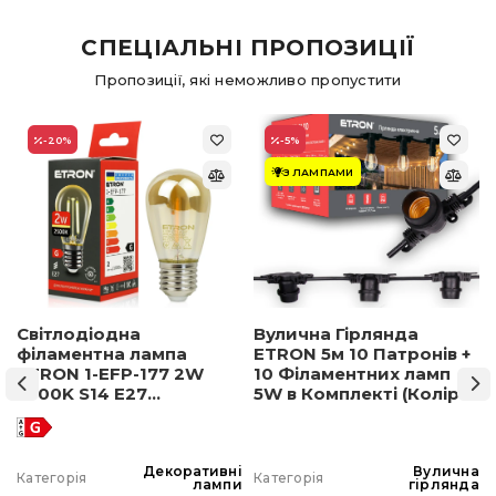
СПЕЦІАЛЬНІ ПРОПОЗИЦІЇ
Пропозиції, які неможливо пропустити
-20
%
-5
%
З ЛАМПАМИ
Світлодіодна
Вулична Гірлянда
філаментна лампа
ETRON 5м 10 Патронів +
ETRON 1-EFP-177 2W
10 Філаментних ламп
2500K S14 E27
5W в Комплекті (Колір
позолочене скло
світла на вибір)
а
Декоративні
Вулична
Категорія
Категорія
а
лампи
гірлянда