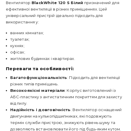
Вентилятор
BlackWhite 120 S Білий
призначений для
ефективної вентиляції в різних приміщеннях. Цей
універсальний пристрій ідеально підходить для
використання у:
ванних кімнатах;
туалетах;
кухнях;
офісах;
житлових будинках і квартирах.
Переваги та особливості:
Багатофункціональність
: Підходить для вентиляції
різних типів приміщень.
Високоякісні матеріали
: Корпус виготовлений із
АБС-пластику з антистатичним покриттям для захисту
від пилу.
Надійність і довговічність
: Вентилятор оснащений
двигунами на кулькопідшипниках, які подовжують
термін служби пристрою, знижують рівень шуму та
дозволяють встановлювати його під будь-яким кутом.