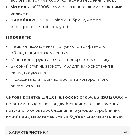
вологи, витримує короткочасне занурення у воду.
Модель:
p012006 – сумісна з відповідними силовими
вилками.
Виробник:
E.NEXT – відомий бренд у сфері
електротехнічної продукції.
Переваги:
Надійне підключення потужного трифазного
обладнання з заземленням.
Міцна конструкція для стаціонарного монтажу.
Високий ступінь захисту IP67 для використання в
складних умовах.
Підходить для промислового та комерційного
використання.
Силова розетка
E.NEXT e.socket.pro.4.63 (p012006)
–
це оптимальне рішення для безпечного підключення
потужного електрообладнання в умовах виробничих
приміщень, майстерень та на будівельних майданчиках.
ХАРАКТЕРИСТИКИ