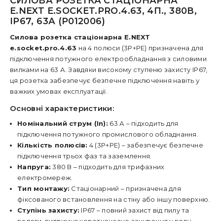
СИЛОВА РОЗЕТКА СТАЦІОНАРНА
E.NEXT E.SOCKET.PRO.4.63, 4П., 380В,
IP67, 63А (P012006)
Силова розетка стаціонарна E.NEXT
e.socket.pro.4.63
на 4 полюси (3P+PE) призначена для
підключення потужного електрообладнання з силовими
вилками на 63 А. Завдяки високому ступеню захисту IP67,
ця розетка забезпечує безпечне підключення навіть у
важких умовах експлуатації.
Основні характеристики:
Номінальний струм (In):
63 А – підходить для
підключення потужного промислового обладнання.
Кількість полюсів:
4 (3P+PE) – забезпечує безпечне
підключення трьох фаз та заземлення.
Напруга:
380 В – підходить для трифазних
електромереж.
Тип монтажу:
Стаціонарний – призначена для
фіксованого встановлення на стіну або іншу поверхню.
Ступінь захисту:
IP67 – повний захист від пилу та