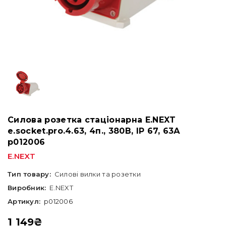
Силова розетка стаціонарна E.NEXT
e.socket.pro.4.63, 4п., 380В, IP 67, 63А
p012006
E.NEXT
Тип товару:
Силові вилки та розетки
Виробник:
E.NEXT
Артикул:
p012006
1 149
₴