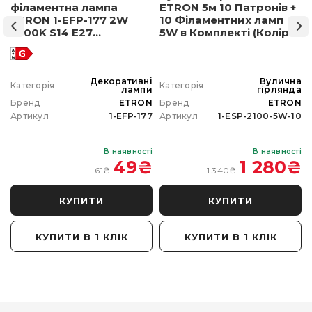
філаментна лампа
ETRON 5м 10 Патронів +
ETRON 1-EFP-177 2W
10 Філаментних ламп
2500K S14 E27
5W в Комплекті (Колір
позолочене скло
світла на вибір)
а
Декоративні
Вулична
Категорія
Категорія
а
лампи
гірлянда
N
Бренд
ETRON
Бренд
ETRON
0
Артикул
1-EFP-177
Артикул
1-ESP-2100-5W-10
і
В наявності
В наявності
₴
49
₴
1 280
₴
61
₴
1 340
₴
КУПИТИ
КУПИТИ
КУПИТИ В 1 КЛІК
КУПИТИ В 1 КЛІК