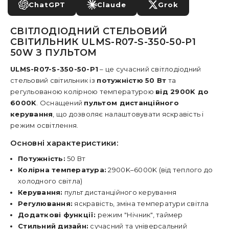
ChatGPT
Claude
Grok
СВІТЛОДІОДНИЙ СТЕЛЬОВИЙ
СВІТИЛЬНИК ULMS-R07-S-350-50-P1
50W З ПУЛЬТОМ
ULMS-R07-S-350-50-P1
– це сучасний світлодіодний
стельовий світильник із
потужністю 50 Вт
та
регульованою колірною температурою
від 2900K до
6000K
. Оснащений
пультом дистанційного
керування
, що дозволяє налаштовувати яскравість і
режим освітлення.
Основні характеристики:
Потужність:
50 Вт
Колірна температура:
2900K–6000K (від теплого до
холодного світла)
Керування:
пульт дистанційного керування
Регулювання:
яскравість, зміна температури світла
Додаткові функції:
режим "Нічник", таймер
Стильний дизайн:
сучасний та універсальний