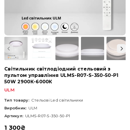
Світильник світлодіодний стельовий з
пультом управління ULMS-R07-S-350-50-P1
50W 2900К-6000К
ULM
Тип товару:
Стельові Led світильники
Виробник:
ULM
Артикул:
ULMS-R07-S-350-50-P1
1 300
₴