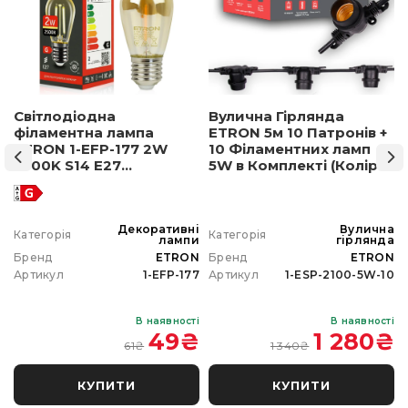
Світлодіодна
Вулична Гірлянда
філаментна лампа
ETRON 5м 10 Патронів +
ETRON 1-EFP-177 2W
10 Філаментних ламп
2500K S14 E27
5W в Комплекті (Колір
позолочене скло
світла на вибір)
а
Декоративні
Вулична
Категорія
Категорія
а
лампи
гірлянда
N
Бренд
ETRON
Бренд
ETRON
0
Артикул
1-EFP-177
Артикул
1-ESP-2100-5W-10
і
В наявності
В наявності
₴
49
₴
1 280
₴
61
₴
1 340
₴
КУПИТИ
КУПИТИ