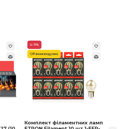
-11
%
-22
%
Рекомендуємо
Супер
Комплект філаментних ламп
Світло
27 (10
ETRON Filament 10 шт 1-EFP-
Армст