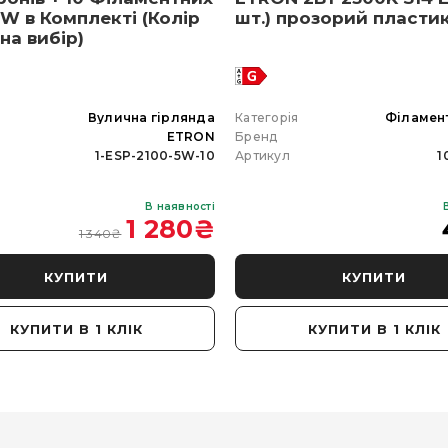
W в Комплекті (Колір
шт.) прозорий пласти
 на вибір)
я
Вулична гірлянда
Категорія
Філамен
ETRON
Бренд
1-ESP-2100-5W-10
Артикул
1
В наявності
1 280
₴
1 340
₴
КУПИТИ
КУПИТИ
КУПИТИ В 1 КЛІК
КУПИТИ В 1 КЛІК