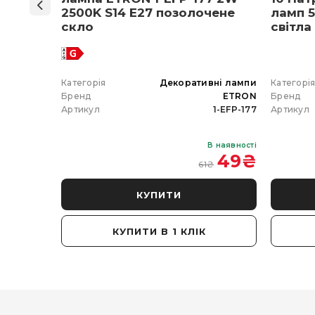
мпа
2500K S14 E27 позолочене
ламп 5
5 E27
скло
світла
 вибір)
 гірлянда
Категорія
Декоративні лампи
Категорі
ETRON
Бренд
ETRON
Бренд
102-5W-20
Артикул
1-EFP-177
Артикул
В наявності
В наявності
 350
₴
49
₴
61
₴
КУПИТИ
КУПИТИ В 1 КЛІК