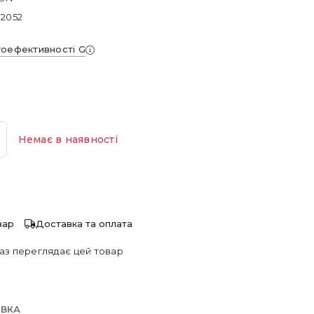
-2052
гоефективності G
Немає в наявності
вар
Доставка та оплата
аз переглядає цей товар
АВКА