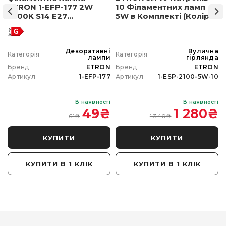
ETRON 1-EFP-177 2W
10 Філаментних ламп
2500K S14 E27
5W в Комплекті (Колір
позолочене скло
світла на вибір)
а
Декоративні
Вулична
Категорія
Категорія
а
лампи
гірлянда
N
Бренд
ETRON
Бренд
ETRON
0
Артикул
1-EFP-177
Артикул
1-ESP-2100-5W-10
і
В наявності
В наявності
₴
49
₴
1 280
₴
61
₴
1 340
₴
КУПИТИ
КУПИТИ
КУПИТИ В 1 КЛІК
КУПИТИ В 1 КЛІК