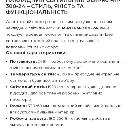
НАКЛАДНИЙ СВІТИЛЬНИК ULM-R01-M-
300-24 – СТИЛЬ, ЯКІСТЬ ТА
ФУНКЦІОНАЛЬНІСТЬ
Освітіть свій простір елегантним та функціональним
накладним світильником
ULM-R01-M-300-24
, який
поєднує передові технології та стильний дизайн. Цей
світильник створений для тих, хто цінує якість,
довговічність та комфорт.
Основні характеристики:
Потужність:
24 Вт – забезпечує ефективне освітлення
з мінімальним споживанням енергії.
Температура світла:
4500 К – природне нейтральне
світло для будь-якого інтер'єру.
Світловий потік:
1920 Lm – яскравість, яка ідеально
підходить для освітлення робочих і житлових
просторів.
Розмір:
330×60 мм – компактний дизайн, який ідеально
вписується у будь-який інтер'єр.
Робоча напруга:
180-250 В – стабільна робота в
умовах перепадів напруги.