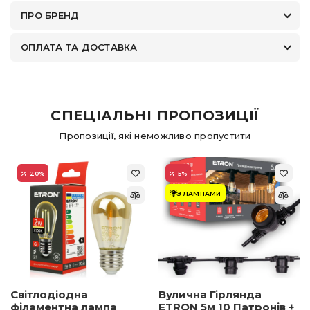
ПРО БРЕНД
ОПЛАТА ТА ДОСТАВКА
СПЕЦІАЛЬНІ ПРОПОЗИЦІЇ
Пропозиції, які неможливо пропустити
-20
%
-5
%
З ЛАМПАМИ
Світлодіодна
Вулична Гірлянда
філаментна лампа
ETRON 5м 10 Патронів +