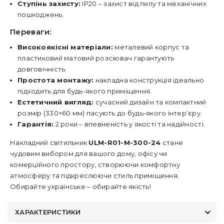
Ступінь захисту:
IP20 – захист від пилу та механічних
пошкоджень.
Переваги:
Високоякісні матеріали:
металевий корпус та
пластиковий матовий розсіювач гарантують
довговічність.
Простота монтажу:
накладна конструкція ідеально
підходить для будь-якого приміщення.
Естетичний вигляд:
сучасний дизайн та компактний
розмір (330×60 мм) пасують до будь-якого інтер’єру.
Гарантія:
2 роки – впевненість у якості та надійності.
Накладний світильник
ULM-R01-M-300-24
стане
чудовим вибором для вашого дому, офісу чи
комерційного простору, створюючи комфортну
атмосферу та підкреслюючи стиль приміщення.
Обирайте українське – обирайте якість!
ХАРАКТЕРИСТИКИ