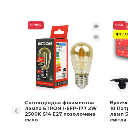
-20
%
-5
%
З Л
ON 1-
Світлодіодна філаментна
Вулич
нів
лампа ETRON 1-EFP-177 2W
10 Пат
мпа
2500K S14 E27 позолочене
ламп 5
5 E27
скло
світла
 вибір)