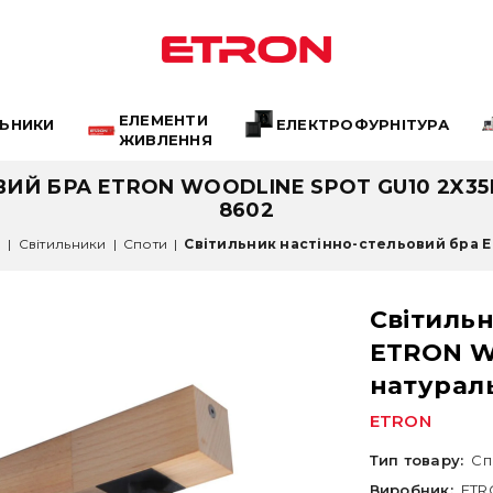
ЕЛЕМЕНТИ
ЛЬНИКИ
ЕЛЕКТРОФУРНІТУРА
ЖИВЛЕННЯ
ИЙ БРА ETRON WOODLINE SPOT GU10 2X35
8602
а
|
Світильники
|
Споти
|
Світильник настінно-стельовий бра E
Світильн
ETRON W
натурал
ETRON
Тип товару:
Сп
Виробник:
ETR