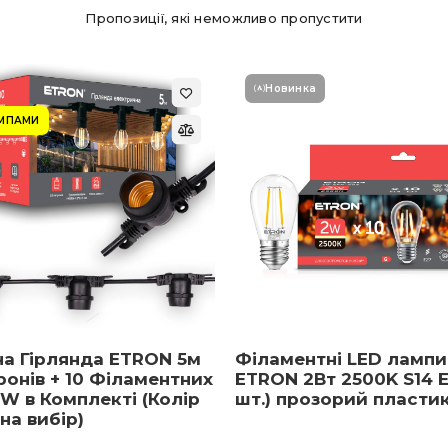
Пропозиції, які неможливо пропустити
Новинка
АМПАМИ
на Гірлянда ETRON 5м
Філаментні LED лампи
ронів + 10 Філаментних
ETRON 2Вт 2500K S14 E
W в Комплекті (Колір
шт.) прозорий пласти
 на вибір)