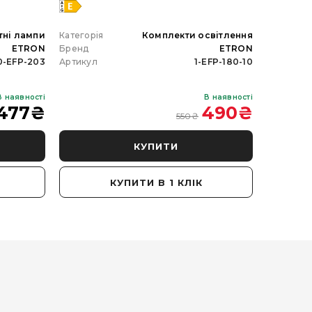
тні лампи
Категорія
Комплекти освітлення
Категорія
ETRON
Бренд
ETRON
Бренд
0-EFP-203
Артикул
1-EFP-180-10
Артикул
В наявності
В наявності
477
₴
490
₴
550
₴
КУПИТИ
КУПИТИ В 1 КЛІК