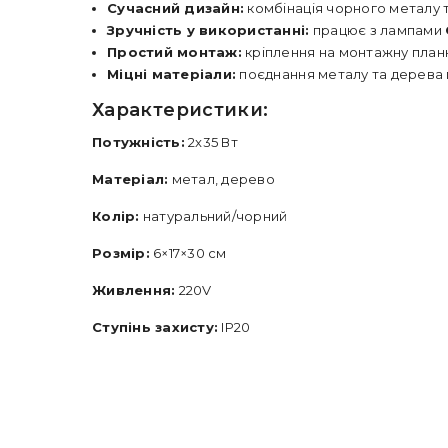
Сучасний дизайн:
комбінація чорного металу т
Зручність у використанні:
працює з лампами
Простий монтаж:
кріплення на монтажну планк
Міцні матеріали:
поєднання металу та дерева га
Характеристики:
Потужність:
2x35 Вт
Матеріал:
метал, дерево
Колір:
натуральний/чорний
Розмір:
6×17×30 см
Живлення:
220V
Ступінь захисту:
IP20