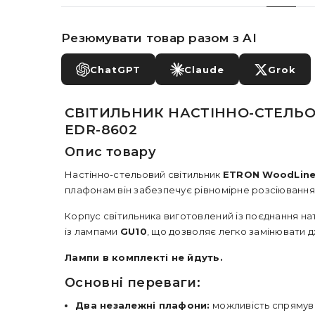
Резюмувати товар разом з AI
ChatGPT
Claude
Grok
СВІТИЛЬНИК НАСТІННО-СТЕЛЬО
EDR-8602
Опис товару
Настінно-стельовий світильник
ETRON WoodLine
плафонам він забезпечує рівномірне розсіювання
Корпус світильника виготовлений із поєднання на
із лампами
GU10
, що дозволяє легко замінювати д
Лампи в комплекті не йдуть.
Основні переваги:
Два незалежні плафони:
можливість спрямуван