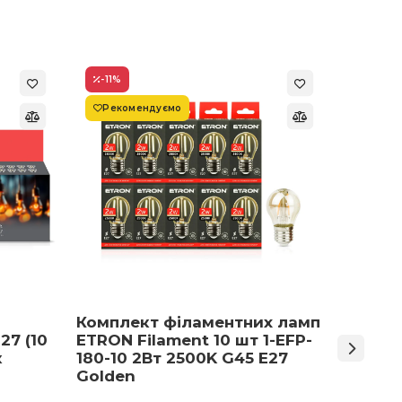
-11
%
-22
%
Рекомендуємо
Супер
Комплект філаментних ламп
Світло
27 (10
ETRON Filament 10 шт 1-EFP-
Армст
к
180-10 2Вт 2500K G45 E27
48 Вт 
Golden