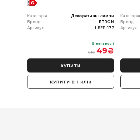
 гірлянда
Категорія
Декоративні лампи
Категорі
ETRON
Бренд
ETRON
Бренд
102-5W-20
Артикул
1-EFP-177
Артикул
В наявності
В наявності
 350
₴
49
₴
61
₴
КУПИТИ
КУПИТИ В 1 КЛІК