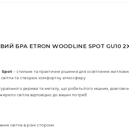
ВИЙ БРА ETRON WOODLINE SPOT GU10 2
 Spot
– стильне та практичне рішення для освітлення житлових
 світла та створює комфортну атмосферу.
турального дерева та металу, що робить його міцним, довговіч
жерело світла відповідно до ваших потреб.
ня світла в різні сторони.