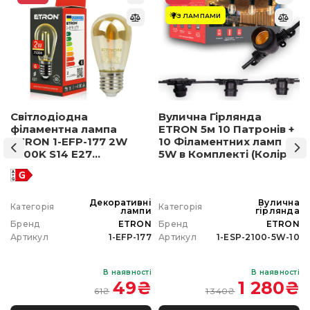
З ЛАМПАМИ
Світлодіодна
Вулична Гірлянда
філаментна лампа
ETRON 5м 10 Патронів +
ETRON 1-EFP-177 2W
10 Філаментних ламп
2500K S14 E27
5W в Комплекті (Колір
позолочене скло
світла на вибір)
а
Декоративні
Вулична
Категорія
Категорія
а
лампи
гірлянда
N
Бренд
ETRON
Бренд
ETRON
0
Артикул
1-EFP-177
Артикул
1-ESP-2100-5W-10
і
В наявності
В наявності
₴
49
₴
1 280
₴
61
₴
1 340
₴