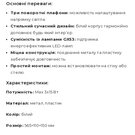
Основні переваги:
Три поворотні плафони:
можливість налаштування
напрямку світла.
Стильний сучасний дизайн:
білий корпус гармонійно
доповнює будь-який інтер’єр.
Сумісність із лампами GX53:
підтримка
енергоефективних LED-ламп.
Міцна конструкція:
поєднання металу та пластику
забезпечує довговічність.
Простий монтаж:
можна встановлювати на стіну або
стелю.
Характеристики:
Потужність:
Max 3x15 Вт
Матеріал:
метал, пластик
Колір:
білий
Розмір:
565×110×150 мм