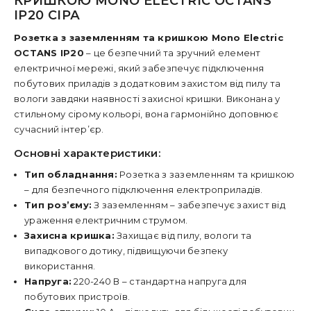
КРИШКОЮ MONO ELECTRIC OCTANS
IP20 СІРА
Розетка з заземленням та кришкою Mono Electric
OCTANS IP20
– це безпечний та зручний елемент
електричної мережі, який забезпечує підключення
побутових приладів з додатковим захистом від пилу та
вологи завдяки наявності захисної кришки. Виконана у
стильному сірому кольорі, вона гармонійно доповнює
сучасний інтер’єр.
Основні характеристики:
Тип обладнання:
Розетка з заземленням та кришкою
– для безпечного підключення електроприладів.
Тип роз’єму:
З заземленням – забезпечує захист від
ураження електричним струмом.
Захисна кришка:
Захищає від пилу, вологи та
випадкового дотику, підвищуючи безпеку
використання.
Напруга:
220-240 В – стандартна напруга для
побутових пристроїв.