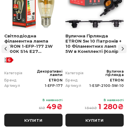
Світлодіодна
Вулична Гірлянда
філаментна лампа
ETRON 5м 10 Патронів +
ETRON 1-EFP-177 2W
10 Філаментних ламп
2500K S14 E27
5W в Комплекті (Колір
позолочене скло
світла на вибір)
а
Декоративні
Вулична
Категорія
Категорія
а
лампи
гірлянда
N
Бренд
ETRON
Бренд
ETRON
0
Артикул
1-EFP-177
Артикул
1-ESP-2100-5W-10
і
В наявності
В наявності
₴
49
₴
1 280
₴
61
₴
1 340
₴
КУПИТИ
КУПИТИ