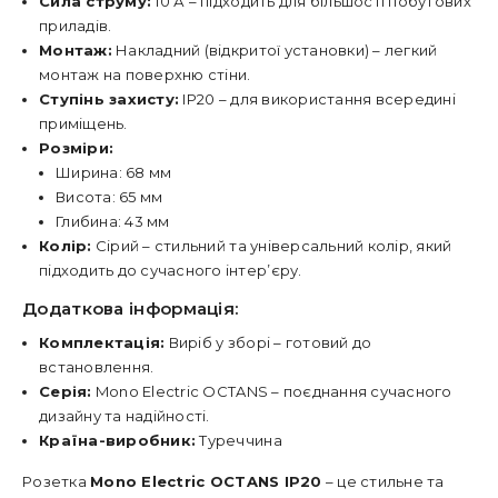
Сила струму:
10 А – підходить для більшості побутових
приладів.
Монтаж:
Накладний (відкритої установки) – легкий
монтаж на поверхню стіни.
Ступінь захисту:
IP20 – для використання всередині
приміщень.
Розміри:
Ширина: 68 мм
Висота: 65 мм
Глибина: 43 мм
Колір:
Сірий – стильний та універсальний колір, який
підходить до сучасного інтер’єру.
Додаткова інформація:
Комплектація:
Виріб у зборі – готовий до
встановлення.
Серія:
Mono Electric OCTANS – поєднання сучасного
дизайну та надійності.
Країна-виробник:
Туреччина
Розетка
Mono Electric OCTANS IP20
– це стильне та