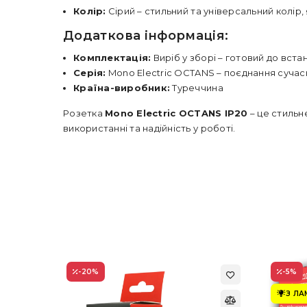
Колір:
Сірий – стильний та універсальний колір, 
Додаткова інформація:
Комплектація:
Виріб у зборі – готовий до вста
Серія:
Mono Electric OCTANS – поєднання сучасн
Країна-виробник:
Туреччина
Розетка
Mono Electric OCTANS IP20
– це стильн
використанні та надійність у роботі.
-20
%
-5
%
З Л