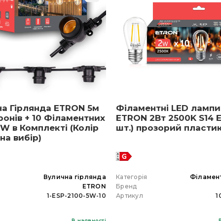
на Гірлянда ETRON 5м
Філаментні LED лампи
ронів + 10 Філаментних
ETRON 2Вт 2500K S14 E
W в Комплекті (Колір
шт.) прозорий пласти
 на вибір)
я
Вулична гірлянда
Категорія
Філамен
ETRON
Бренд
1-ESP-2100-5W-10
Артикул
1
В наявності