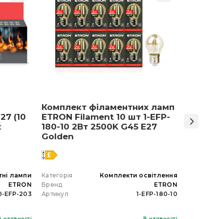
Комплект філаментних ламп
Світло
27 (10
ETRON Filament 10 шт 1-EFP-
Армст
к
180-10 2Вт 2500K G45 E27
48 Вт 
Golden
тні лампи
Категорія
Комплекти освітлення
Категорія
ETRON
Бренд
ETRON
Бренд
0-EFP-203
Артикул
1-EFP-180-10
Артикул
В наявності
В наявності