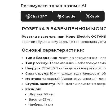
Резюмувати товар разом з AI
ChatGPT
Claude
Grok
РОЗЕТКА З ЗАЗЕМЛЕННЯМ MONO 
Розетка з заземленням Mono Electric OCTANS
завдяки вбудованому заземленню. Виконана у стил
Основні характеристики:
Тип обладнання:
Розетка з заземленням – дл
Тип роз’єму:
З заземленням – забезпечує захи
Напруга:
220-240 В – стандартна напруга для п
Сила струму:
10 А – підходить для більшості по
Монтаж:
Накладний (відкритої установки) – лег
Ступінь захисту:
IP20 – для використання всер
Розміри:
Ширина: 68 мм
Висота: 65 мм
Глибина: 43 мм