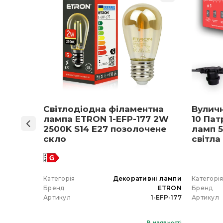
ON 1-
Світлодіодна філаментна
Вулич
нів
лампа ETRON 1-EFP-177 2W
10 Пат
мпа
2500K S14 E27 позолочене
ламп 5
5 E27
скло
світла
 вибір)
 гірлянда
Категорія
Декоративні лампи
Категорі
ETRON
Бренд
ETRON
Бренд
102-5W-20
Артикул
1-EFP-177
Артикул
В наявності
В наявності