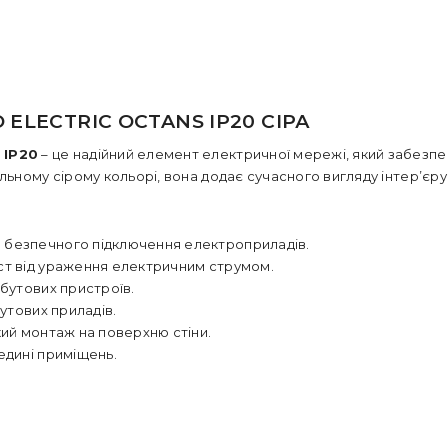
ELECTRIC OCTANS IP20 СІРА
 IP20
– це надійний елемент електричної мережі, який забезп
ьному сірому кольорі, вона додає сучасного вигляду інтер’єру,
я безпечного підключення електроприладів.
ст від ураження електричним струмом.
обутових пристроїв.
бутових приладів.
кий монтаж на поверхню стіни.
едині приміщень.