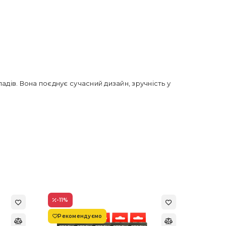
дів. Вона поєднує сучасний дизайн, зручність у
-11
%
-22
%
Рекомендуємо
Супер