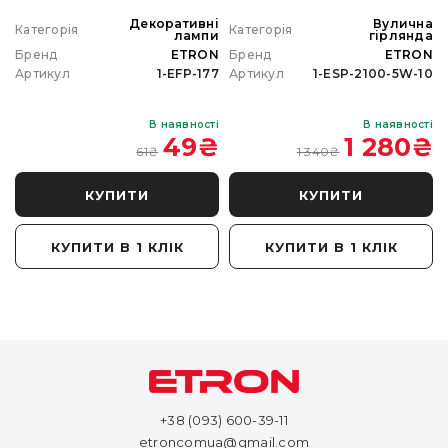
а
Декоративні
Вулична
Категорія
Категорія
а
лампи
гірлянда
N
Бренд
ETRON
Бренд
ETRON
0
Артикул
1-EFP-177
Артикул
1-ESP-2100-5W-10
і
В наявності
В наявності
₴
49
₴
1 280
₴
61
₴
1 340
₴
КУПИТИ
КУПИТИ
КУПИТИ В 1 КЛІК
КУПИТИ В 1 КЛІК
+38 (093) 600-39-11
etroncomua@gmail.com