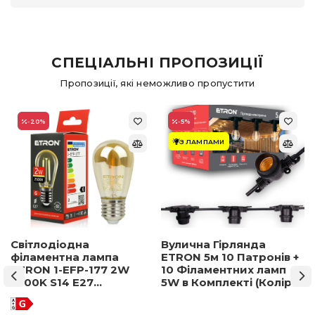
СПЕЦІАЛЬНІ ПРОПОЗИЦІЇ
Пропозиції, які неможливо пропустити
-20
%
-5
%
З ЛАМПАМИ
Світлодіодна
Вулична Гірлянда
філаментна лампа
ETRON 5м 10 Патронів +
ETRON 1-EFP-177 2W
10 Філаментних ламп
2500K S14 E27
5W в Комплекті (Колір
позолочене скло
світла на вибір)