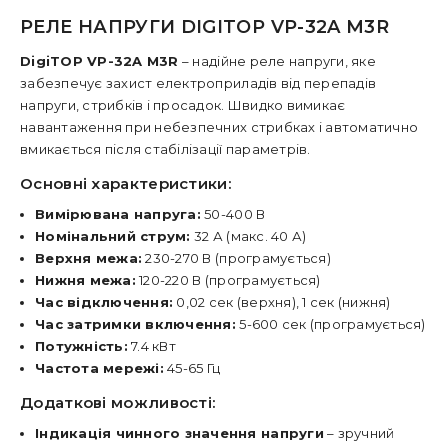
РЕЛЕ НАПРУГИ DIGITOP VP-32A M3R
DigiTOP VP-32A M3R
– надійне реле напруги, яке
забезпечує захист електроприладів від перепадів
напруги, стрибків і просадок. Швидко вимикає
навантаження при небезпечних стрибках і автоматично
вмикається після стабілізації параметрів.
Основні характеристики:
Вимірювана напруга:
50-400 В
Номінальний струм:
32 А (макс. 40 А)
Верхня межа:
230-270 В (програмується)
Нижня межа:
120-220 В (програмується)
Час відключення:
0,02 сек (верхня), 1 сек (нижня)
Час затримки включення:
5-600 сек (програмується)
Потужність:
7.4 кВт
Частота мережі:
45-65 Гц
Додаткові можливості:
Індикація чинного значення напруги
– зручний