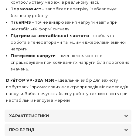
контроль стану мережі в реальному часі.
Термозахист
– запобігає перегріву і забезпечує
безпечну роботу.
TrueRMS
– точне вимірювання напруги навіть при
нестабільній формі сигналу.
Підтримка нестабільної частоти
– стабільна
робота з генераторами та іншими джерелами змінної
напруги.
Гістерезис напруги
– зменшення частоти
спрацьовувань при коливаннях напруги біля порогових
значень.
DigiTOP VP-32A M3R
– ідеальний вибір для захисту
побутових і промислових електроприладів від перепадів
напруги. Забезпечує стабільну роботу техніки навіть при
нестабільній напрузі в мережі.
ХАРАКТЕРИСТИКИ
ПРО БРЕНД