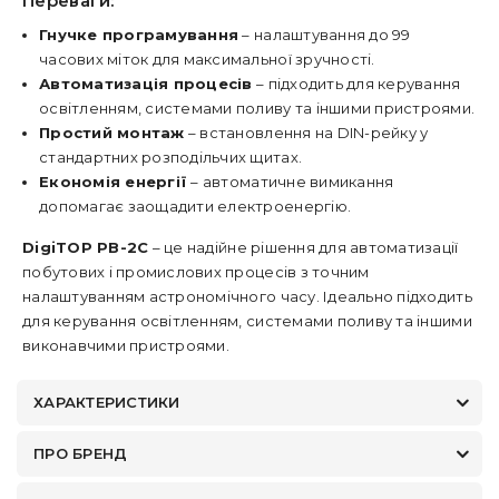
Переваги:
Гнучке програмування
– налаштування до 99
часових міток для максимальної зручності.
Автоматизація процесів
– підходить для керування
освітленням, системами поливу та іншими пристроями.
Простий монтаж
– встановлення на DIN-рейку у
стандартних розподільчих щитах.
Економія енергії
– автоматичне вимикання
допомагає заощадити електроенергію.
DigiTOP РВ-2С
– це надійне рішення для автоматизації
побутових і промислових процесів з точним
налаштуванням астрономічного часу. Ідеально підходить
для керування освітленням, системами поливу та іншими
виконавчими пристроями.
ХАРАКТЕРИСТИКИ
ПРО БРЕНД