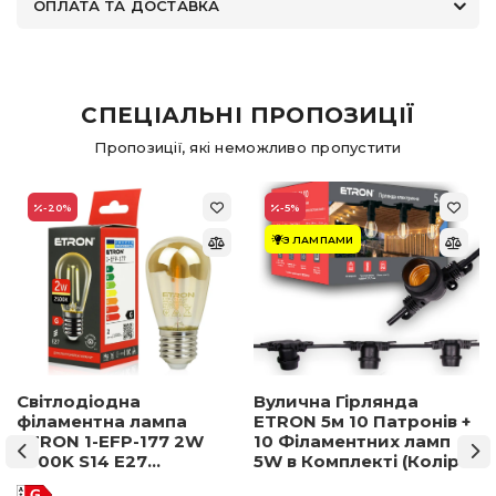
ОПЛАТА ТА ДОСТАВКА
СПЕЦІАЛЬНІ ПРОПОЗИЦІЇ
Пропозиції, які неможливо пропустити
-20
%
-5
%
З ЛАМПАМИ
Світлодіодна
Вулична Гірлянда
філаментна лампа
ETRON 5м 10 Патронів +
ETRON 1-EFP-177 2W
10 Філаментних ламп
2500K S14 E27
5W в Комплекті (Колір
позолочене скло
світла на вибір)