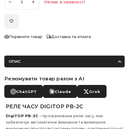
Немає в наявності
Порівняти товар
Доставка та оплата
ОПИС
Резюмувати товар разом з AI
ChatGPT
Claude
Grok
РЕЛЕ ЧАСУ DIGITOP РВ-2С
DigiTOP РВ-2С
– програмоване реле часу, яке
забезпечує автоматичне вмикання та вимикання
виконавчих пристроїв (системи поливу, освітлення тощо)