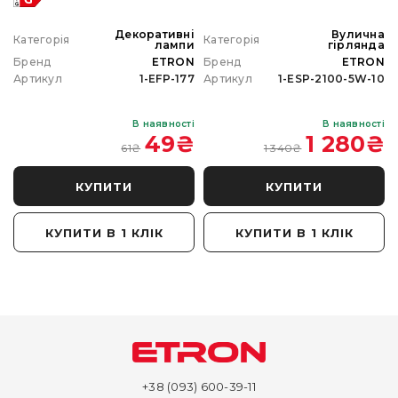
а
Декоративні
Вулична
Категорія
Категорія
а
лампи
гірлянда
N
Бренд
ETRON
Бренд
ETRON
0
Артикул
1-EFP-177
Артикул
1-ESP-2100-5W-10
і
В наявності
В наявності
₴
49
₴
1 280
₴
61
₴
1 340
₴
КУПИТИ
КУПИТИ
КУПИТИ В 1 КЛІК
КУПИТИ В 1 КЛІК
+38 (093) 600-39-11