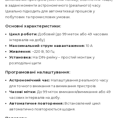
в задані моменти астрономічного (реального) часу.
Ідеально підходить для автоматизації процесів у
побутових та промислових умовах.
Основні характеристики:
Цикл роботи:
Добовий (до 99 меток або 49 часових
інтервалів на добу)
Максимальний струм навантаження:
10 А
Живлення:
~220 В, 50 Гц
Установка:
На DIN-рейку – простий монтаж у
розподільчі щити
Програмовані налаштування:
Астрономічний час:
Налаштування реального часу
для точного вмикання та вимикання пристроїв.
Часові мітки:
До 99 міток вмикання/вимикання або 49
часових інтервалів на добу.
Автоматичне повторення:
Встановлений цикл
автоматично повторюється щодня.