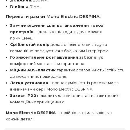
Довжина:
230 мм.
Глибина:
7 мм.
Переваги рамки Mono Electric DESPINA:
Зручне рішення для встановлення трьох
пристроїв
– ідеально підходить для великих
приміщень.
Сріблястий колір
додає стильного вигляду та
гармонійно поєднується з будь-яким інтер’єром.
Горизонтальне розташування
забезпечує
комфортний монтаж і використання.
Міцний ABS-пластик
гарантує довговічність і стійкість
до механічних пошкоджень.
Легка установка
– повна сумісність із розетками та
вимикачами серії Mono Electric DESPINA.
Захист IP20
підходить для використання в житлових і
комерційних приміщеннях.
Mono Electric DESPINA
– надійність, стиль і якість в
кожній деталі!