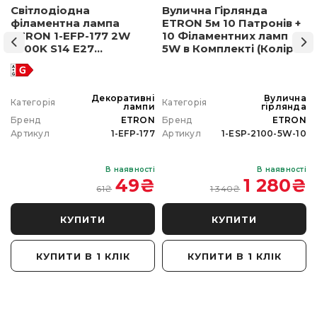
Світлодіодна
Вулична Гірлянда
філаментна лампа
ETRON 5м 10 Патронів +
ETRON 1-EFP-177 2W
10 Філаментних ламп
2500K S14 E27
5W в Комплекті (Колір
позолочене скло
світла на вибір)
а
Декоративні
Вулична
Категорія
Категорія
а
лампи
гірлянда
N
Бренд
ETRON
Бренд
ETRON
0
Артикул
1-EFP-177
Артикул
1-ESP-2100-5W-10
і
В наявності
В наявності
₴
49
₴
1 280
₴
61
₴
1 340
₴
КУПИТИ
КУПИТИ
КУПИТИ В 1 КЛІК
КУПИТИ В 1 КЛІК