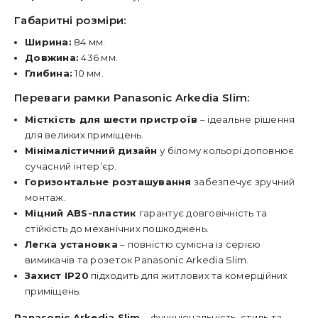
Габаритні розміри:
Ширина:
84 мм.
Довжина:
436 мм.
Глибина:
10 мм.
Переваги рамки Panasonic Arkedia Slim:
Місткість для шести пристроїв
– ідеальне рішення
для великих приміщень.
Мінімалістичний дизайн
у білому кольорі доповнює
сучасний інтер’єр.
Горизонтальне розташування
забезпечує зручний
монтаж.
Міцний ABS-пластик
гарантує довговічність та
стійкість до механічних пошкоджень.
Легка установка
– повністю сумісна із серією
вимикачів та розеток Panasonic Arkedia Slim.
Захист IP20
підходить для житлових та комерційних
приміщень.
Panasonic Arkedia Slim
– функціональність, стиль та