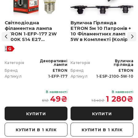
Світлодіодна
Вулична Гірлянда
філаментна лампа
ETRON 5м 10 Патронів +
ETRON 1-EFP-177 2W
10 Філаментних ламп
2500K S14 E27
5W в Комплекті (Колір
позолочене скло
світла на вибір)
а
Декоративні
Вулична
Категорія
Категорія
а
лампи
гірлянда
N
Бренд
ETRON
Бренд
ETRON
0
Артикул
1-EFP-177
Артикул
1-ESP-2100-5W-10
і
В наявності
В наявності
₴
49
₴
1 280
₴
61
₴
1 340
₴
КУПИТИ
КУПИТИ
КУПИТИ В 1 КЛІК
КУПИТИ В 1 КЛІК