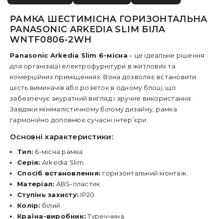
РАМКА ШЕСТИМІСНА ГОРИЗОНТАЛЬНА
PANASONIC ARKEDIA SLIM БІЛА
WNTF0806-2WH
Panasonic Arkedia Slim 6-місна
– це ідеальне рішення
для організації електрофурнітури в житлових та
комерційних приміщеннях. Вона дозволяє встановити
шість вимикачів або розеток в одному блоці, що
забезпечує акуратний вигляд і зручне використання.
Завдяки мінімалістичному білому дизайну, рамка
гармонійно доповнює сучасні інтер’єри.
Основні характеристики:
Тип:
6-місна рамка.
Серія:
Arkedia Slim.
Спосіб встановлення:
горизонтальний монтаж.
Матеріал:
ABS-пластик.
Ступінь захисту:
IP20.
Колір:
білий.
Країна-виробник:
Туреччина.