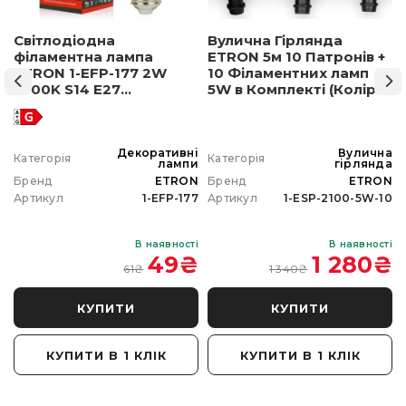
Світлодіодна
Вулична Гірлянда
філаментна лампа
ETRON 5м 10 Патронів +
ETRON 1-EFP-177 2W
10 Філаментних ламп
2500K S14 E27
5W в Комплекті (Колір
позолочене скло
світла на вибір)
а
Декоративні
Вулична
Категорія
Категорія
а
лампи
гірлянда
N
Бренд
ETRON
Бренд
ETRON
0
Артикул
1-EFP-177
Артикул
1-ESP-2100-5W-10
і
В наявності
В наявності
₴
49
₴
1 280
₴
61
₴
1 340
₴
КУПИТИ
КУПИТИ
КУПИТИ В 1 КЛІК
КУПИТИ В 1 КЛІК