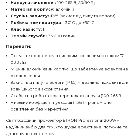
Напруга живлення:
100-265 В, 50/60 Гц
Матеріал корпусу:
алюміній
Ступінь захисту:
IP65 (захист від пилу та вологи)
Робоча температура:
-30ºC до +50ºC
Клас захисту:
ІІ
Термін служби:
35 000 годин
Переваги:
Потужне освітлення з високим світловим потоком 17
000 Лм.
Міцний алюмінієвий корпус, що забезпечує ефективне
охолодження.
Захист від пилу та вологи (IP65) – ідеально підходить для
зовнішнього використання.
Стабільна робота при перепадах напруги (100-265 В).
Низький коефіцієнт пульсації (<5%) – рівномірне
освітлення без мерехтіння.
Світлодіодний прожектор ETRON Professional 200W –
надійний вибір для тих, хто шукає ефективне, потужне та
довговічне освітлення.