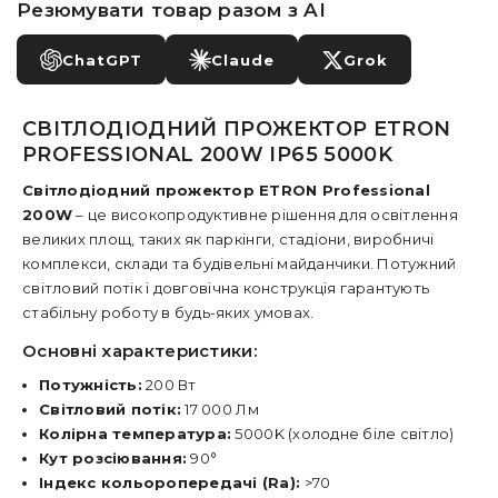
Резюмувати товар разом з AI
ChatGPT
Claude
Grok
СВІТЛОДІОДНИЙ ПРОЖЕКТОР ETRON
PROFESSIONAL 200W IP65 5000K
Світлодіодний прожектор ETRON Professional
200W
– це високопродуктивне рішення для освітлення
великих площ, таких як паркінги, стадіони, виробничі
комплекси, склади та будівельні майданчики. Потужний
світловий потік і довговічна конструкція гарантують
стабільну роботу в будь-яких умовах.
Основні характеристики:
Потужність:
200 Вт
Світловий потік:
17 000 Лм
Колірна температура:
5000K (холодне біле світло)
Кут розсіювання:
90°
Індекс кольоропередачі (Ra):
>70