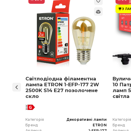
З Л
ON 1-
Світлодіодна філаментна
Вулич
нів
лампа ETRON 1-EFP-177 2W
10 Пат
мпа
2500K S14 E27 позолочене
ламп 5
5 E27
скло
світла
 вибір)
 гірлянда
Категорія
Декоративні лампи
Категорі
ETRON
Бренд
ETRON
Бренд
102-5W-20
Артикул
1-EFP-177
Артикул