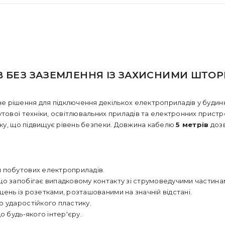
В БЕЗ ЗАЗЕМЛЕННЯ ІЗ ЗАХИСНИМИ ШТОР
не рішення для підключення декількох електроприладів у будинк
утової техніки, освітлювальних приладів та електронних пристр
тку, що підвищує рівень безпеки. Довжина кабелю
5 метрів
дозв
я побутових електроприладів.
що запобігає випадковому контакту зі струмоведучими частина
щень із розетками, розташованими на значній відстані.
о ударостійкого пластику.
о будь-якого інтер'єру.