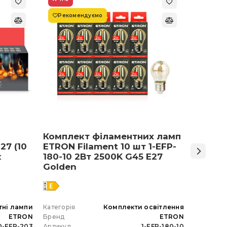
Рекомендуємо
Супер
Комплект філаментних ламп
Світло
27 (10
ETRON Filament 10 шт 1-EFP-
Армст
к
180-10 2Вт 2500K G45 E27
48 Вт 
Golden
тні лампи
Категорія
Комплекти освітлення
Категорія
ETRON
Бренд
ETRON
Бренд
0-EFP-203
Артикул
1-EFP-180-10
Артикул