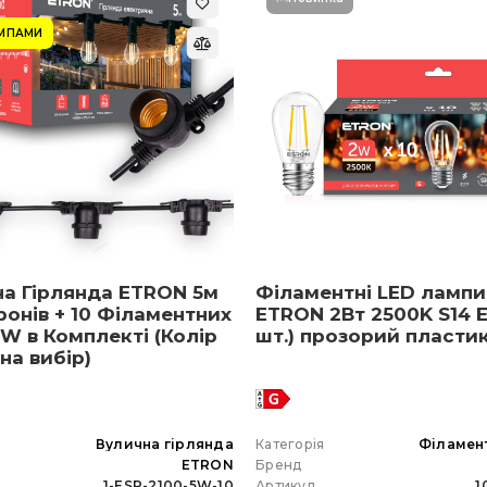
АМПАМИ
на Гірлянда ETRON 5м
Філаментні LED лампи
ронів + 10 Філаментних
ETRON 2Вт 2500K S14 E
W в Комплекті (Колір
шт.) прозорий пласти
 на вибір)
я
Вулична гірлянда
Категорія
Філамен
ETRON
Бренд
1-ESP-2100-5W-10
Артикул
1