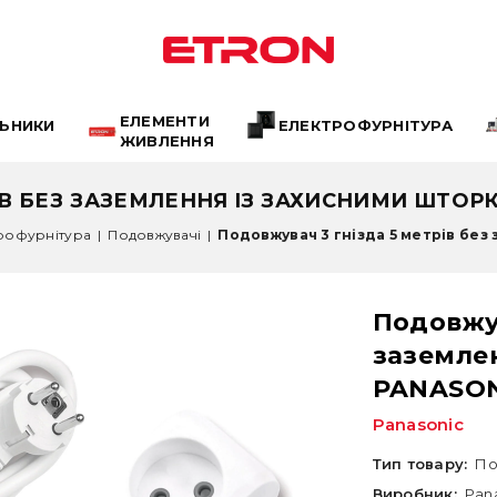
ЕЛЕМЕНТИ
ЛЬНИКИ
ЕЛЕКТРОФУРНІТУРА
ЖИВЛЕННЯ
В БЕЗ ЗАЗЕМЛЕННЯ ІЗ ЗАХИСНИМИ ШТОРК
рофурнітура
|
Подовжувачі
|
Подовжувач 3 гнізда 5 метрів без з
Подовжув
заземле
PANASONI
Panasonic
Тип товару:
По
Виробник:
Pan