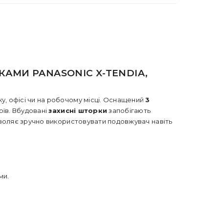
КАМИ PANASONIC X-TENDIA,
у, офісі чи на робочому місці. Оснащений
3
оїв. Вбудовані
захисні шторки
запобігають
оляє зручно використовувати подовжувач навіть
ми.