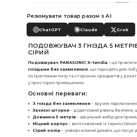
Резюмувати товар разом з AI
ChatGPT
Claude
Grok
ПОДОВЖУВАЧ 3 ГНІЗДА 5 МЕТРІ
СІРИЙ
Подовжувач PANASONIC X-tendia
– це практич
гніздами без заземлення
, що підходять для поб
потраплянню пилу та сторонніх предметів у розе
у просторих приміщеннях.
Основні переваги:
3 гнізда без заземлення
– зручне підключенн
Захисні шторки
– додатковий рівень безпеки, 
Довжина 5 метрів
– ідеальний вибір для примі
Міцний корпус
– виготовлений із термостійког
Сірий колір
– універсальний дизайн, що пасує д