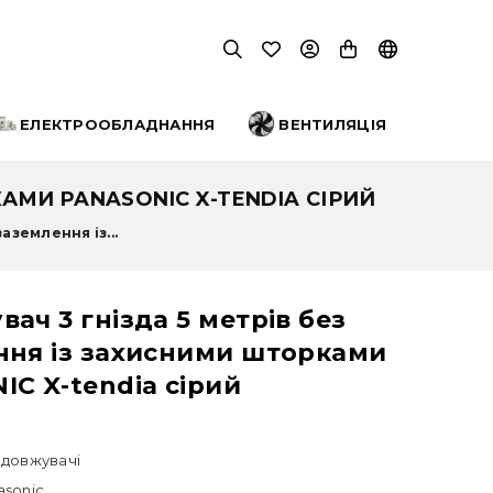
ЕЛЕКТРООБЛАДНАННЯ
ВЕНТИЛЯЦІЯ
АМИ PANASONIC X-TENDIA СІРИЙ
аземлення із...
ач 3 гнізда 5 метрів без
ння із захисними шторками
C X-tendia сірий
довжувачі
asonic