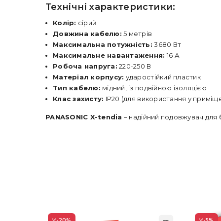
Технічні характеристики:
Колір:
сірий
Довжина кабелю:
5 метрів
Максимальна потужність:
3680 Вт
Максимальне навантаження:
16 А
Робоча напруга:
220-250 В
Матеріал корпусу:
ударостійкий пластик
Тип кабелю:
мідний, із подвійною ізоляцією
Клас захисту:
IP20 (для використання у приміще
PANASONIC X-tendia
– надійний подовжувач для 
-20
%
-5
%