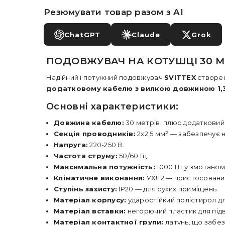
Резюмувати товар разом з AI
ChatGPT
Claude
Grok
ПОДОВЖУВАЧ НА КОТУШЦІ 30 М,
Надійний і потужний подовжувач
SVITTEX
створен
додатковому кабелю з вилкою довжиною 1,
Основні характеристики:
Довжина кабелю:
30 метрів, плюс додатковий 
Секція проводників:
2х2,5 мм² — забезпечує 
Напруга:
220-250 В.
Частота струму:
50/60 Гц.
Максимальна потужність:
1000 Вт у змотаном
Кліматичне виконання:
УХЛ2 — пристосований
Ступінь захисту:
IP20 — для сухих приміщень.
Матеріал корпусу:
ударостійкий полістирол дл
Матеріал вставки:
негорючий пластик для під
Матеріал контактної групи:
латунь, що забез