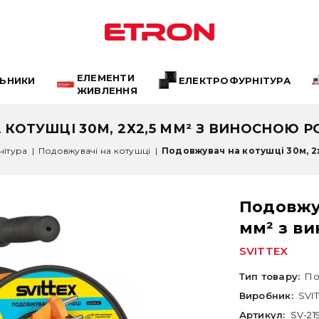
ЕЛЕМЕНТИ
ЛЬНИКИ
ЕЛЕКТРОФУРНІТУРА
ЖИВЛЕННЯ
КОТУШЦІ 30М, 2Х2,5 ММ² З ВИНОСНОЮ Р
ітура
|
Подовжувачі на котушці
|
Подовжувач на котушці 30м, 2х
Подовжув
мм² з в
SVITTEX
Тип товару:
По
Виробник:
SVI
Артикул:
SV-21