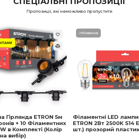
СПЕЦІАЛЬНІ ПРОПОЗИЦІЇ
Пропозиції, які неможливо пропустити
Новинка
АМПАМИ
на Гірлянда ETRON 5м
Філаментні LED лампи
ронів + 10 Філаментних
ETRON 2Вт 2500K S14 E
W в Комплекті (Колір
шт.) прозорий пласти
 на вибір)