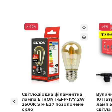
-20
%
-5
%
З Л
ON 1-
Світлодіодна філаментна
Вулич
нів
лампа ETRON 1-EFP-177 2W
10 Пат
мпа
2500K S14 E27 позолочене
ламп 5
5 E27
скло
світла