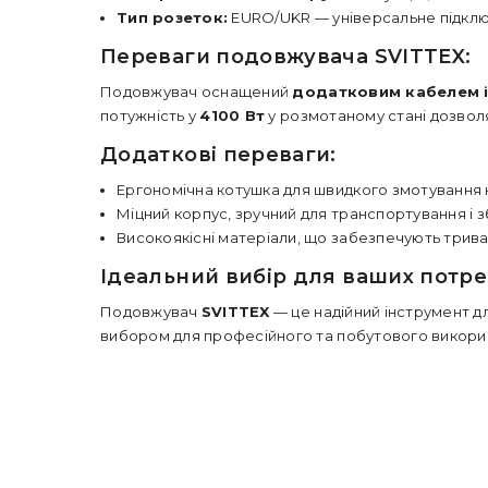
Тип розеток:
EURO/UKR — універсальне підключ
Переваги подовжувача SVITTEX:
Подовжувач оснащений
додатковим кабелем і
потужність у
4100 Вт
у розмотаному стані дозвол
Додаткові переваги:
Ергономічна котушка для швидкого змотування
Міцний корпус, зручний для транспортування і з
Високоякісні матеріали, що забезпечують тривал
Ідеальний вибір для ваших потре
Подовжувач
SVITTEX
— це надійний інструмент дл
вибором для професійного та побутового викорис