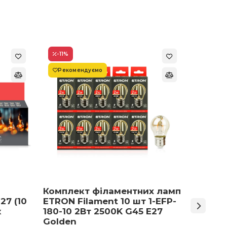
-11
%
-22
%
Рекомендуємо
Супер
Комплект філаментних ламп
Світло
27 (10
ETRON Filament 10 шт 1-EFP-
Армст
к
180-10 2Вт 2500K G45 E27
48 Вт 
Golden