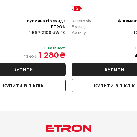
я
Вулична гірлянда
Категорія
Філамен
ETRON
Бренд
1-ESP-2100-5W-10
Артикул
1
В наявності
1 280
₴
1 340
₴
КУПИТИ
КУПИТИ
КУПИТИ В 1 КЛІК
КУПИТИ В 1 КЛІК