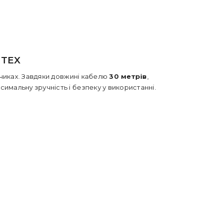
TTEX
нчиках. Завдяки довжині кабелю
30 метрів
,
симальну зручність і безпеку у використанні.