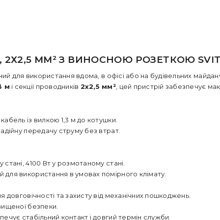
 2Х2,5 ММ² З ВИНОСНОЮ РОЗЕТКОЮ SVI
ий для використання вдома, в офісі або на будівельних майда
3 м
і секції проводників
2х2,5 мм²
, цей пристрій забезпечує мак
кабель із вилкою 1,3 м до котушки.
надійну передачу струму без втрат.
у стані
,
4100 Вт у розмотаному стані
.
 для використання в умовах помірного клімату.
я довговічності та захисту від механічних пошкоджень.
вищеної безпеки.
печує стабільний контакт і довгий термін служби.