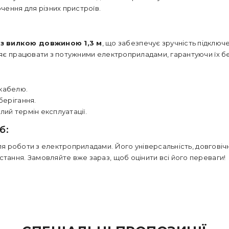
ення для різних пристроїв.
з вилкою довжиною 1,3 м
, що забезпечує зручність підключ
яє працювати з потужними електроприладами, гарантуючи їх б
 кабелю.
берігання.
ий термін експлуатації.
б:
я роботи з електроприладами. Його універсальність, довговічн
тання. Замовляйте вже зараз, щоб оцінити всі його переваги!