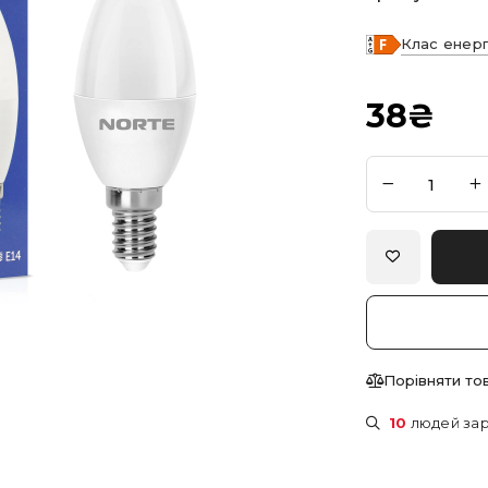
Клас енер
38
₴
Порівняти то
10
людей зар