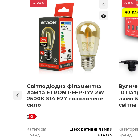
-20
%
-5
%
З Л
ON 1-
Світлодіодна філаментна
Вулич
нів
лампа ETRON 1-EFP-177 2W
10 Пат
мпа
2500K S14 E27 позолочене
ламп 5
5 E27
скло
світла
 вибір)
 гірлянда
Категорія
Декоративні лампи
Категорі
ETRON
Бренд
ETRON
Бренд