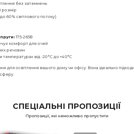
вітлення без затемнень
й розмір
(до 60% світлового потоку)
пруги:
175-265В
чує комфорт для очей
ивих речовин
 температурах від -20°C до +40°C
ння для освітлення вашого дому чи офісу. Вона ідеально підход
осферу.
СПЕЦІАЛЬНІ ПРОПОЗИЦІЇ
Пропозиції, які неможливо пропустити