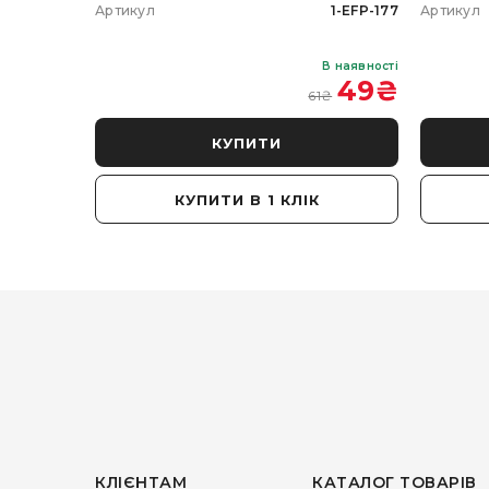
102-5W-20
Артикул
1-EFP-177
Артикул
В наявності
В наявності
 350
₴
49
₴
61
₴
КУПИТИ
КУПИТИ В 1 КЛІК
КЛІЄНТАМ
КАТАЛОГ ТОВАРІВ