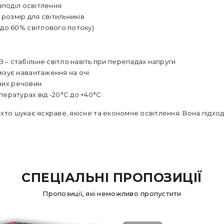
зподіл освітлення
 розмір для світильників
(до 60% світлового потоку)
В – стабільне світло навіть при перепадах напруги
мізує навантаження на очі
ивих речовин
ературах від -20°C до +40°C
, хто шукає яскраве, якісне та економне освітлення. Вона підхо
СПЕЦІАЛЬНІ ПРОПОЗИЦІЇ
Пропозиції, які неможливо пропустити