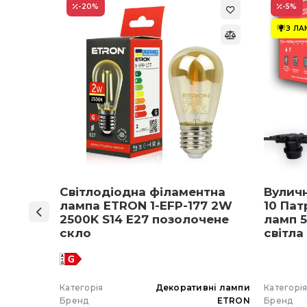
-20
%
-5
%
З Л
ON 1-
Світлодіодна філаментна
Вулич
нів
лампа ETRON 1-EFP-177 2W
10 Пат
мпа
2500K S14 E27 позолочене
ламп 5
5 E27
скло
світла
 вибір)
 гірлянда
Категорія
Декоративні лампи
Категорі
ETRON
Бренд
ETRON
Бренд