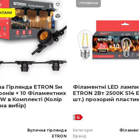
Новинка
АМПАМИ
на Гірлянда ETRON 5м
Філаментні LED лампи
ронів + 10 Філаментних
ETRON 2Вт 2500K S14 E
W в Комплекті (Колір
шт.) прозорий пласти
 на вибір)
я
Вулична гірлянда
Категорія
Філамен
ETRON
Бренд