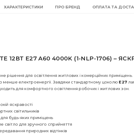
ХАРАКТЕРИСТИКИ
ПРО БРЕНД
ОПЛАТА ТА ДОСТ
 12ВТ E27 A60 4000K (1-NLP-1706) – Я
чне рішення для освітлення житлових і комерційних приміщень
но менше електроенергії. Завдяки стандартному цоколю
E27
лам
дходить для комфортного освітлення робочих і житлових зон.
окій яскравості
артних світильників
 для будь-яких приміщень
е світло для зручного сприйняття
ередавання природних відтінків