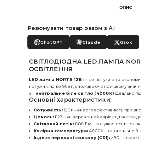
ОПИС
Резюмувати товар разом з AI
ChatGPT
Claude
Grok
СВІТЛОДІОДНА LED ЛАМПА NORTE
ОСВІТЛЕННЯ
LED лампа NORTE 12Вт
– це потужне та економі
потужністю до 90Вт, споживаючи при цьому знач
а її
нейтральне біле світло (4000K)
ідеально пі
Основні характеристики:
Потужність:
12Вт – енергоефективність при вис
Цоколь:
E27 – універсальний варіант для станд
Світловий потік:
880 Лм – потужне освітлення
Колірна температура:
4000K – оптимальне біл
Індекс передачі кольору (CRI):
>80 – точне п