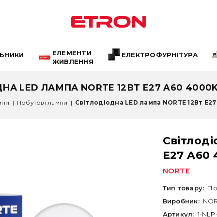
ЕЛЕМЕНТИ
ЛЬНИКИ
ЕЛЕКТРОФУРНІТУРА
ЖИВЛЕННЯ
НА LED ЛАМПА NORTE 12ВТ E27 A60 4000K (
мпи
|
Побутові лампи
|
Світлодіодна LED лампа NORTE 12Вт E27 
Світлоді
E27 A60 
NORTE
Тип товару:
По
Виробник:
NOR
Артикул:
1-NLP