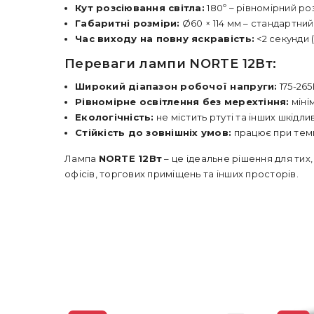
Кут розсіювання світла:
180º – рівномірний ро
Габаритні розміри:
Ø60 × 114 мм – стандартний
Час виходу на повну яскравість:
<2 секунди 
Переваги лампи NORTE 12Вт:
Широкий діапазон робочої напруги:
175-265
Рівномірне освітлення без мерехтіння:
міні
Екологічність:
не містить ртуті та інших шкідл
Стійкість до зовнішніх умов:
працює при темп
Лампа
NORTE 12Вт
– це ідеальне рішення для тих
офісів, торгових приміщень та інших просторів.