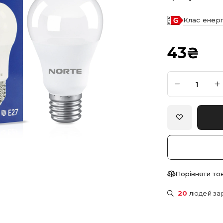
Клас енер
43
₴
Порівняти то
20
людей за