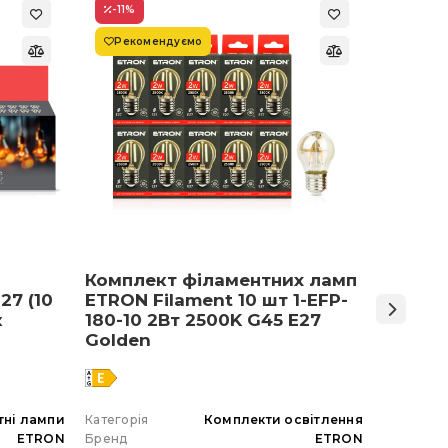
-11
%
-22
%
Рекомендуємо
Супер
Комплект філаментних ламп
Світло
27 (10
ETRON Filament 10 шт 1-EFP-
Армст
к
180-10 2Вт 2500K G45 E27
48 Вт 
Golden
тні лампи
Категорія
Комплекти освітлення
Категорія
ETRON
Бренд
ETRON
Бренд