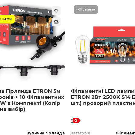
Новинка
АМПАМИ
на Гірлянда ETRON 5м
Філаментні LED лампи
ронів + 10 Філаментних
ETRON 2Вт 2500K S14 E
W в Комплекті (Колір
шт.) прозорий пласти
 на вибір)
я
Вулична гірлянда
Категорія
Філамен