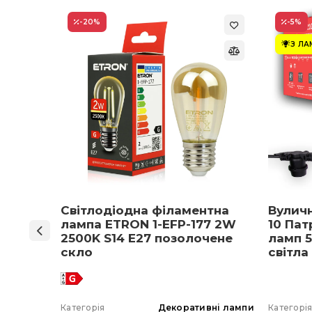
-20
%
-5
%
З Л
ON 1-
Світлодіодна філаментна
Вулич
нів
лампа ETRON 1-EFP-177 2W
10 Пат
мпа
2500K S14 E27 позолочене
ламп 5
5 E27
скло
світла
 вибір)
 гірлянда
Категорія
Декоративні лампи
Категорі