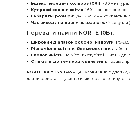
Індекс передачі кольору (CRI):
>80 – натура
Кут розсіювання світла:
160º – рівномірне осв
Габаритні розміри:
Ø45 × 89 мм – компактний
Час виходу на повну яскравість:
<2 секунди 
Переваги лампи NORTE 10Вт:
Широкий діапазон робочої напруги:
175-265
Рівномірне світіння без мерехтіння:
забезпе
Екологічність:
не містить ртуті та інших шкідл
Стійкість до температурних змін:
працює при
NORTE 10Вт E27 G45
– це чудовий вибір для тих
для використання у світильниках різного типу, с