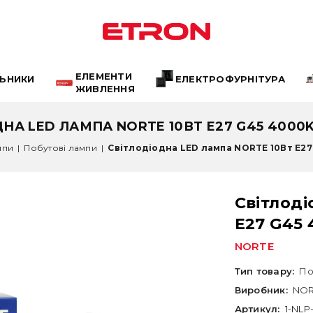
ЕЛЕМЕНТИ
ЛЬНИКИ
ЕЛЕКТРОФУРНІТУРА
ЖИВЛЕННЯ
НА LED ЛАМПА NORTE 10ВТ E27 G45 4000K (
мпи
|
Побутові лампи
|
Світлодіодна LED лампа NORTE 10Вт E27 
Світлоді
E27 G45 
NORTE
Тип товару:
По
Виробник:
NOR
Артикул:
1-NLP