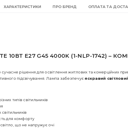
ХАРАКТЕРИСТИКИ
ПРО БРЕНД
ОПЛАТА ТА ДОСТ
 10ВТ E27 G45 4000K (1-NLP-1742) – К
е сучасне рішення для освітлення житлових та комерційних при
ративного підсвічування. Лампа забезпечує
яскравий світловий
ізних типів світильників
ня
 світильників
сть для комфорту
світло, що не напружує очі