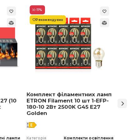
-11
%
-22
%
Рекомендуємо
Супер
Комплект філаментних ламп
Світло
27 (10
ETRON Filament 10 шт 1-EFP-
Армст
к
180-10 2Вт 2500K G45 E27
48 Вт 
Golden
тні лампи
Категорія
Комплекти освітлення
Категорія