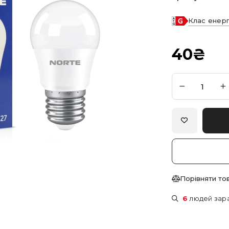
Клас енер
40
₴
Порівняти то
6
людей зара