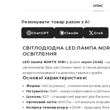
ОПИС
Резюмувати товар разом з AI
ChatGPT
Claude
Grok
СВІТЛОДІОДНА LED ЛАМПА NORTE
ОСВІТЛЕННЯ
LED лампа NORTE 10Вт
у формі
«кулі» (G45)
– ц
світильників, бра, настільних ламп, а також деко
енергоспоживанні та довгому терміні служби.
Основні характеристики:
Форма:
G45 («кулька») – компактний розмір для р
Потужність:
10Вт – енергоефективне освітлен
Цоколь:
E27 – стандартний варіант для багатьох
Світловий потік:
800 Лм – оптимальна яскраві
Колірна температура:
4000K – природне біле 