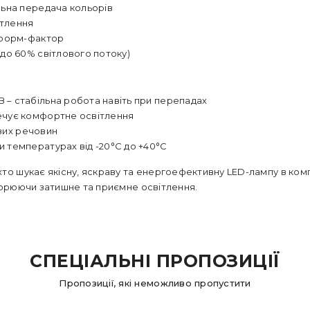
льна передача кольорів
ітлення
 форм-фактор
(до 60% світлового потоку)
В – стабільна робота навіть при перепадах
чує комфортне освітлення
ивих речовин
 температурах від -20°C до +40°C
, хто шукає якісну, яскраву та енергоефективну LED-лампу в ко
творюючи затишне та приємне освітлення.
СПЕЦІАЛЬНІ ПРОПОЗИЦІЇ
Пропозиції, які неможливо пропустити