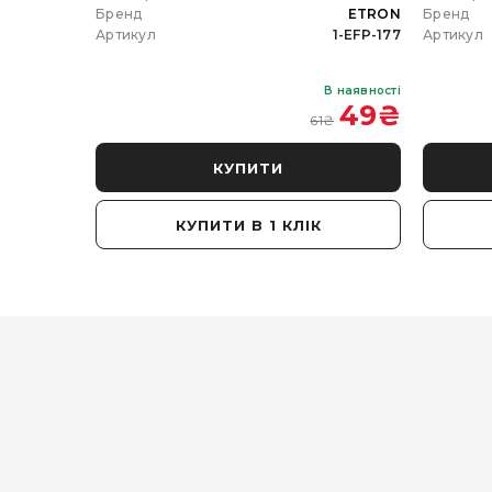
ETRON
Бренд
ETRON
Бренд
102-5W-20
Артикул
1-EFP-177
Артикул
В наявності
В наявності
 350
₴
49
₴
61
₴
КУПИТИ
КУПИТИ В 1 КЛІК