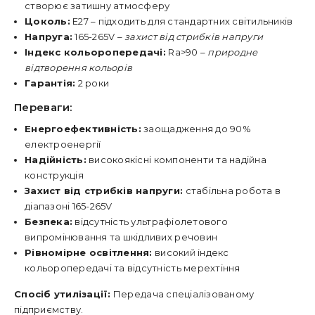
створює затишну атмосферу
Цоколь:
E27 – підходить для стандартних світильників
Напруга:
165-265V –
захист від стрибків напруги
Індекс кольоропередачі:
Ra>90 –
природне
відтворення кольорів
Гарантія:
2 роки
Переваги:
Енергоефективність:
заощадження до 90%
електроенергії
Надійність:
високоякісні компоненти та надійна
конструкція
Захист від стрибків напруги:
стабільна робота в
діапазоні 165-265V
Безпека:
відсутність ультрафіолетового
випромінювання та шкідливих речовин
Рівномірне освітлення:
високий індекс
кольоропередачі та відсутність мерехтіння
Спосіб утилізації:
Передача спеціалізованому
підприємству.