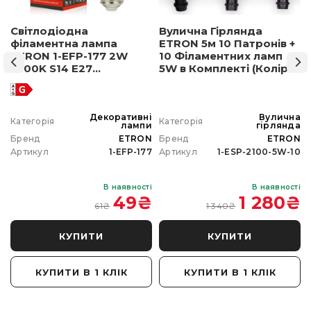
Світлодіодна
Вулична Гірлянда
філаментна лампа
ETRON 5м 10 Патронів +
ETRON 1-EFP-177 2W
10 Філаментних ламп
2500K S14 E27
5W в Комплекті (Колір
позолочене скло
світла на вибір)
а
Декоративні
Вулична
Категорія
Категорія
а
лампи
гірлянда
N
Бренд
ETRON
Бренд
ETRON
0
Артикул
1-EFP-177
Артикул
1-ESP-2100-5W-10
і
В наявності
В наявності
₴
49
₴
1 280
₴
61
₴
1 340
₴
КУПИТИ
КУПИТИ
КУПИТИ В 1 КЛІК
КУПИТИ В 1 КЛІК