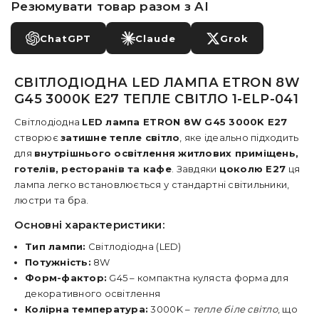
Резюмувати товар разом з AI
ChatGPT
Claude
Grok
СВІТЛОДІОДНА LED ЛАМПА ETRON 8W
G45 3000K E27 ТЕПЛЕ СВІТЛО 1-ELP-041
Світлодіодна
LED лампа ETRON 8W G45 3000K E27
створює
затишне тепле світло
, яке ідеально підходить
для
внутрішнього освітлення житлових приміщень,
готелів, ресторанів та кафе
. Завдяки
цоколю E27
ця
лампа легко встановлюється у стандартні світильники,
люстри та бра.
Основні характеристики:
Тип лампи:
Світлодіодна (LED)
Потужність:
8W
Форм-фактор:
G45 – компактна куляста форма для
декоративного освітлення
Колірна температура:
3000K –
тепле біле світло
, що