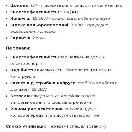
Цоколь:
E27 – підходить для стандартних світильників
Енергоефективність:
90% (
A+
)
Напруга:
165-265V –
захист від стрибків напруги
Індекс кольоропередачі:
Ra>90 –
природне
відтворення кольорів
Гарантія:
2 роки
Переваги:
Енергоефективність:
заощадження до 90%
електроенергії
Надійність:
високоякісні компоненти та надійна
конструкція
Захист від стрибків напруги:
стабільна робота в
діапазоні 165-265V
Безпека:
відсутність ультрафіолетового
випромінювання та шкідливих речовин
Рівномірне освітлення:
високий індекс
кольоропередачі та відсутність мерехтіння
Спосіб утилізації:
Передача спеціалізованому