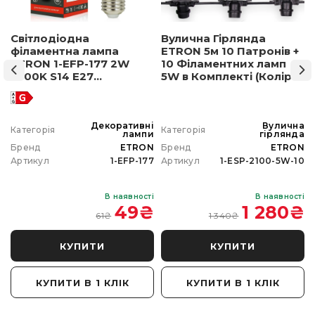
Світлодіодна
Вулична Гірлянда
філаментна лампа
ETRON 5м 10 Патронів +
ETRON 1-EFP-177 2W
10 Філаментних ламп
2500K S14 E27
5W в Комплекті (Колір
позолочене скло
світла на вибір)
а
Декоративні
Вулична
Категорія
Категорія
а
лампи
гірлянда
N
Бренд
ETRON
Бренд
ETRON
0
Артикул
1-EFP-177
Артикул
1-ESP-2100-5W-10
і
В наявності
В наявності
₴
49
₴
1 280
₴
61
₴
1 340
₴
КУПИТИ
КУПИТИ
КУПИТИ В 1 КЛІК
КУПИТИ В 1 КЛІК