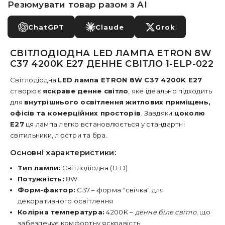
Резюмувати товар разом з AI
ChatGPT
Claude
Grok
СВІТЛОДІОДНА LED ЛАМПА ETRON 8W
C37 4200K E27 ДЕННЕ СВІТЛО 1-ELP-022
Світлодіодна
LED лампа ETRON 8W C37 4200K E27
створює
яскраве денне світло
, яке ідеально підходить
для
внутрішнього освітлення житлових приміщень,
офісів та комерційних просторів
. Завдяки
цоколю
E27
ця лампа легко встановлюється у стандартні
світильники, люстри та бра.
Основні характеристики:
Тип лампи:
Світлодіодна (LED)
Потужність:
8W
Форм-фактор:
C37 – форма "свічка" для
декоративного освітлення
Колірна температура:
4200K –
денне біле світло
, що
забезпечує комфортну яскравість