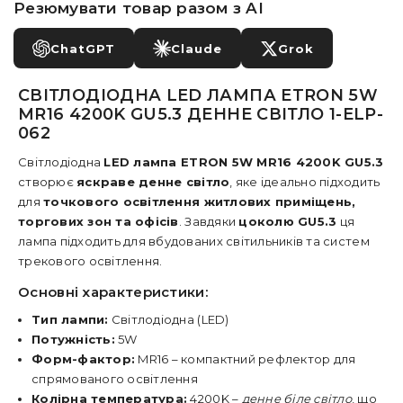
Резюмувати товар разом з AI
ChatGPT
Claude
Grok
СВІТЛОДІОДНА LED ЛАМПА ETRON 5W
MR16 4200K GU5.3 ДЕННЕ СВІТЛО 1-ELP-
062
Світлодіодна
LED лампа ETRON 5W MR16 4200K GU5.3
створює
яскраве денне світло
, яке ідеально підходить
для
точкового освітлення житлових приміщень,
торгових зон та офісів
. Завдяки
цоколю GU5.3
ця
лампа підходить для вбудованих світильників та систем
трекового освітлення.
Основні характеристики:
Тип лампи:
Світлодіодна (LED)
Потужність:
5W
Форм-фактор:
MR16 – компактний рефлектор для
спрямованого освітлення
Колірна температура:
4200K –
денне біле світло
, що