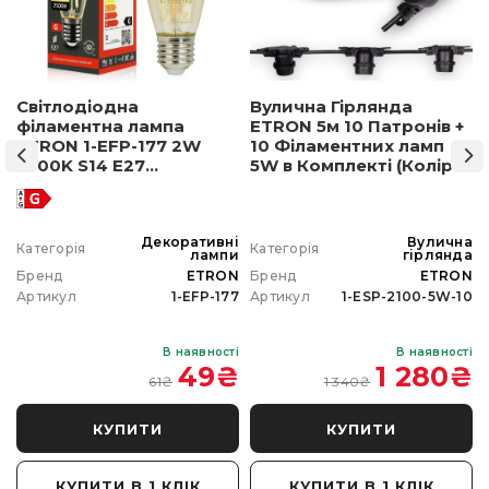
Світлодіодна
Вулична Гірлянда
філаментна лампа
ETRON 5м 10 Патронів +
ETRON 1-EFP-177 2W
10 Філаментних ламп
2500K S14 E27
5W в Комплекті (Колір
позолочене скло
світла на вибір)
а
Декоративні
Вулична
Категорія
Категорія
а
лампи
гірлянда
N
Бренд
ETRON
Бренд
ETRON
0
Артикул
1-EFP-177
Артикул
1-ESP-2100-5W-10
і
В наявності
В наявності
₴
49
₴
1 280
₴
61
₴
1 340
₴
КУПИТИ
КУПИТИ
КУПИТИ В 1 КЛІК
КУПИТИ В 1 КЛІК