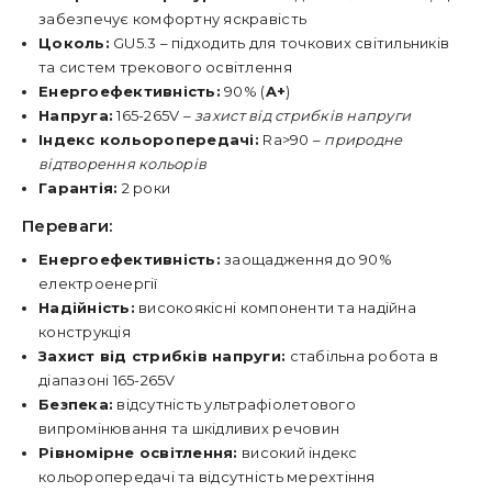
забезпечує комфортну яскравість
Цоколь:
GU5.3 – підходить для точкових світильників
та систем трекового освітлення
Енергоефективність:
90% (
A+
)
Напруга:
165-265V –
захист від стрибків напруги
Індекс кольоропередачі:
Ra>90 –
природне
відтворення кольорів
Гарантія:
2 роки
Переваги:
Енергоефективність:
заощадження до 90%
електроенергії
Надійність:
високоякісні компоненти та надійна
конструкція
Захист від стрибків напруги:
стабільна робота в
діапазоні 165-265V
Безпека:
відсутність ультрафіолетового
випромінювання та шкідливих речовин
Рівномірне освітлення:
високий індекс
кольоропередачі та відсутність мерехтіння