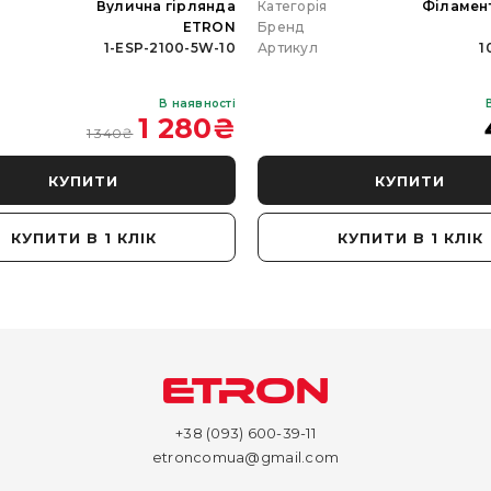
я
Вулична гірлянда
Категорія
Філамен
ETRON
Бренд
1-ESP-2100-5W-10
Артикул
1
В наявності
1 280
₴
1 340
₴
КУПИТИ
КУПИТИ
КУПИТИ В 1 КЛІК
КУПИТИ В 1 КЛІК
+38 (093) 600-39-11
etroncomua@gmail.com