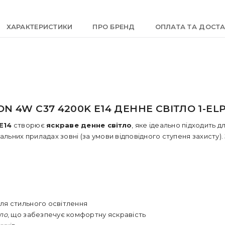
ХАРАКТЕРИСТИКИ
ПРО БРЕНД
ОПЛАТА ТА ДОСТ
 4W C37 4200K E14 ДЕННЕ СВІТЛО 1-ELP
E14
створює
яскраве денне світло
, яке ідеально підходить д
альних приладах зовні (за умови відповідного ступеня захисту)
для стильного освітлення
тло
, що забезпечує комфортну яскравість