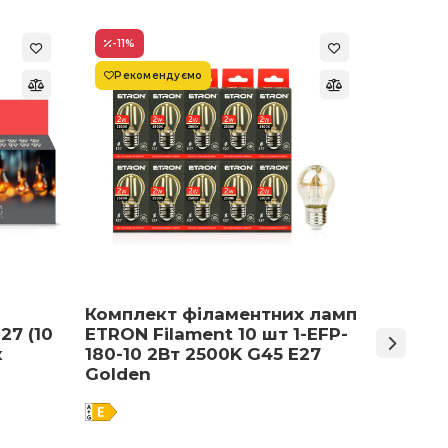
-11
%
-22
%
Рекомендуємо
Супер
Комплект філаментних ламп
Світло
27 (10
ETRON Filament 10 шт 1-EFP-
Армст
к
180-10 2Вт 2500K G45 E27
48 Вт 
Golden