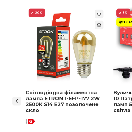
-20
%
-5
%
З Л
ON 1-
Світлодіодна філаментна
Вулич
нів
лампа ETRON 1-EFP-177 2W
10 Пат
мпа
2500K S14 E27 позолочене
ламп 5
5 E27
скло
світла
 вибір)