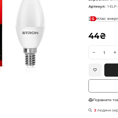
Артикул:
1-ELP
Клас енер
44
₴
Порівняти то
2
людини зар