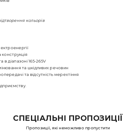
ників
ідтворення кольорів
ектроенергії
а конструкція
 в діапазоні 165-265V
мінювання та шкідливих речовин
опередачі та відсутність мерехтіння
ідприємству.
СПЕЦІАЛЬНІ ПРОПОЗИЦІЇ
Пропозиції, які неможливо пропустити