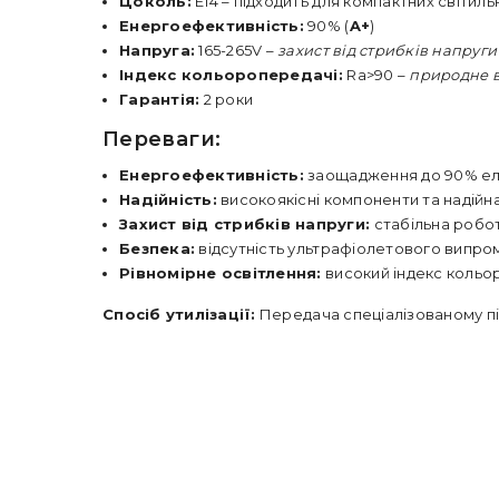
Цоколь:
E14 – підходить для компактних світиль
Енергоефективність:
90% (
A+
)
Напруга:
165-265V –
захист від стрибків напруги
Індекс кольоропередачі:
Ra>90 –
природне в
Гарантія:
2 роки
Переваги:
Енергоефективність:
заощадження до 90% ел
Надійність:
високоякісні компоненти та надійн
Захист від стрибків напруги:
стабільна робота
Безпека:
відсутність ультрафіолетового випро
Рівномірне освітлення:
високий індекс кольор
Спосіб утилізації:
Передача спеціалізованому п