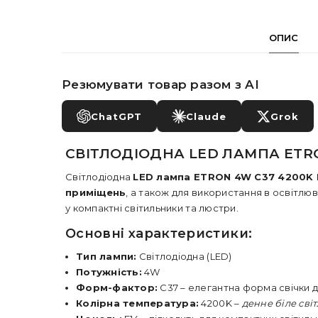
ОПИС
Резюмувати товар разом з AI
ChatGPT
Claude
Grok
СВІТЛОДІОДНА LED ЛАМПА ETRON
Світлодіодна
LED лампа ETRON 4W C37 4200K 
приміщень
, а також для використання в освітлюв
у компактні світильники та люстри.
Основні характеристики:
Тип лампи:
Світлодіодна (LED)
Потужність:
4W
Форм-фактор:
C37 – елегантна форма свічки 
Колірна температура:
4200K –
денне біле сві