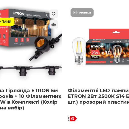
Новинка
АМПАМИ
на Гірлянда ETRON 5м
Філаментні LED лампи
ронів + 10 Філаментних
ETRON 2Вт 2500K S14 E
W в Комплекті (Колір
шт.) прозорий пласти
 на вибір)