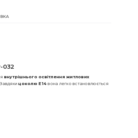
АВКА
-032
ля
внутрішнього освітлення житлових
. Завдяки
цоколю E14
вона легко встановлюється