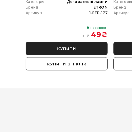
 гірлянда
Категорія
Декоративні лампи
Категорі
ETRON
Бренд
ETRON
Бренд
102-5W-20
Артикул
1-EFP-177
Артикул
В наявності
В наявності
 350
₴
49
₴
61
₴
КУПИТИ
КУПИТИ В 1 КЛІК