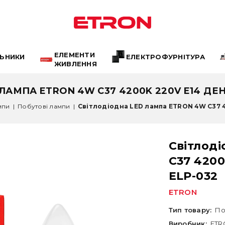
ЕЛЕМЕНТИ
ЛЬНИКИ
ЕЛЕКТРОФУРНІТУРА
ЖИВЛЕННЯ
ЛАМПА ETRON 4W C37 4200K 220V E14 ДЕНН
мпи
|
Побутові лампи
|
Світлодіодна LED лампа ETRON 4W C37 4
Світлод
C37 4200
ELP-032
ETRON
Тип товару:
По
Виробник:
ETR