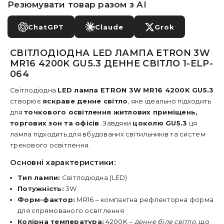
Резюмувати товар разом з AI
ChatGPT
Claude
Grok
СВІТЛОДІОДНА LED ЛАМПА ETRON 3W
MR16 4200K GU5.3 ДЕННЕ СВІТЛО 1-ELP-
064
Світлодіодна
LED лампа ETRON 3W MR16 4200K GU5.3
створює
яскраве денне світло
, яке ідеально підходить
для
точкового освітлення житлових приміщень,
торгових зон та офісів
. Завдяки
цоколю GU5.3
ця
лампа підходить для вбудованих світильників та систем
трекового освітлення.
Основні характеристики:
Тип лампи:
Світлодіодна (LED)
Потужність:
3W
Форм-фактор:
MR16 – компактна рефлекторна форма
для спрямованого освітлення
Колірна температура:
4200K –
денне біле світло
, що