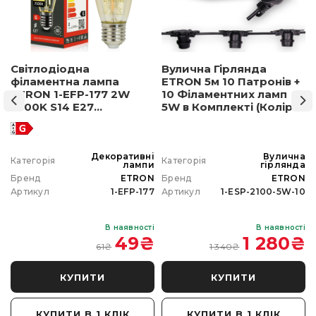
Світлодіодна
Вулична Гірлянда
філаментна лампа
ETRON 5м 10 Патронів +
ETRON 1-EFP-177 2W
10 Філаментних ламп
2500K S14 E27
5W в Комплекті (Колір
позолочене скло
світла на вибір)
а
Декоративні
Вулична
Категорія
Категорія
а
лампи
гірлянда
N
Бренд
ETRON
Бренд
ETRON
0
Артикул
1-EFP-177
Артикул
1-ESP-2100-5W-10
і
В наявності
В наявності
₴
49
₴
1 280
₴
61
₴
1 340
₴
КУПИТИ
КУПИТИ
КУПИТИ В 1 КЛІК
КУПИТИ В 1 КЛІК