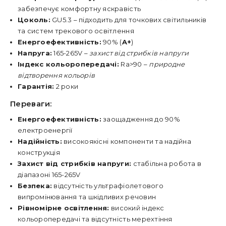
забезпечує комфортну яскравість
Цоколь:
GU5.3 – підходить для точкових світильників
та систем трекового освітлення
Енергоефективність:
90% (
A+
)
Напруга:
165-265V –
захист від стрибків напруги
Індекс кольоропередачі:
Ra>90 –
природне
відтворення кольорів
Гарантія:
2 роки
Переваги:
Енергоефективність:
заощадження до 90%
електроенергії
Надійність:
високоякісні компоненти та надійна
конструкція
Захист від стрибків напруги:
стабільна робота в
діапазоні 165-265V
Безпека:
відсутність ультрафіолетового
випромінювання та шкідливих речовин
Рівномірне освітлення:
високий індекс
кольоропередачі та відсутність мерехтіння