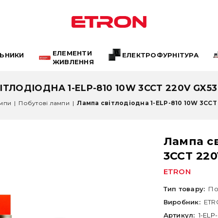
ЕЛЕМЕНТИ
ЛЬНИКИ
ЕЛЕКТРОФУРНІТУРА
ЖИВЛЕННЯ
ТЛОДІОДНА 1-ELP-810 10W 3CCT 220V GX5
мпи
|
Побутові лампи
|
Лампа світлодіодна 1-ELP-810 10W 3CCT 
Лампа св
3CCT 22
ETRON
Тип товару:
По
Виробник:
ETR
Артикул:
1-ELP