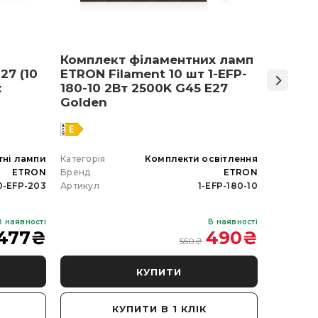
Комплект філаментних ламп
Світло
27 (10
ETRON Filament 10 шт 1-EFP-
Армст
к
180-10 2Вт 2500K G45 E27
48 Вт 
Golden
тні лампи
Категорія
Комплекти освітлення
Категорія
ETRON
Бренд
ETRON
Бренд
0-EFP-203
Артикул
1-EFP-180-10
Артикул
В наявності
В наявності
477
₴
490
₴
550
₴
КУПИТИ
КУПИТИ В 1 КЛІК