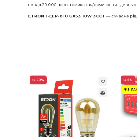
понад 20 000 циклів вмикання/вимикання. Ідеально
ETRON 1-ELP-810 GX53 10W 3CCT
— сучасне ріше
-20
%
-5
%
З Л