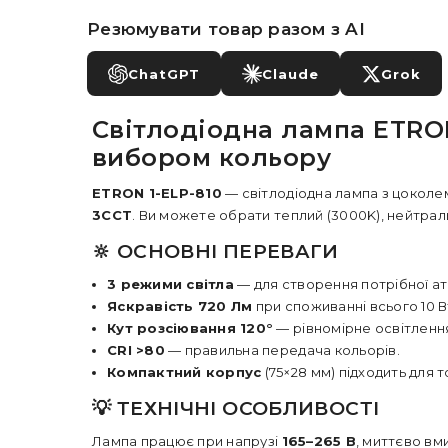
Резюмувати товар разом з AI
ChatGPT
Claude
Grok
Світлодіодна лампа ETRON
вибором кольору
ETRON 1-ELP-810
— світлодіодна лампа з цокол
3CCT
. Ви можете обрати теплий (3000K), нейтраль
🔆 ОСНОВНІ ПЕРЕВАГИ
3 режими світла
— для створення потрібної а
Яскравість 720 Лм
при споживанні всього 10 В
Кут розсіювання 120°
— рівномірне освітленн
CRI >80
— правильна передача кольорів.
Компактний корпус
(75×28 мм) підходить для т
💡 ТЕХНІЧНІ ОСОБЛИВОСТІ
Лампа працює при напрузі
165–265 В
, миттєво вм