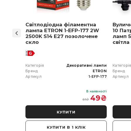
ON 1-
Світлодіодна філаментна
Вулич
нів
лампа ETRON 1-EFP-177 2W
10 Пат
мпа
2500K S14 E27 позолочене
ламп 5
5 E27
скло
світла
 вибір)
 гірлянда
Категорія
Декоративні лампи
Категорі
ETRON
Бренд
ETRON
Бренд
102-5W-20
Артикул
1-EFP-177
Артикул
В наявності
В наявності
 350
₴
49
₴
61
₴
КУПИТИ
КУПИТИ В 1 КЛІК