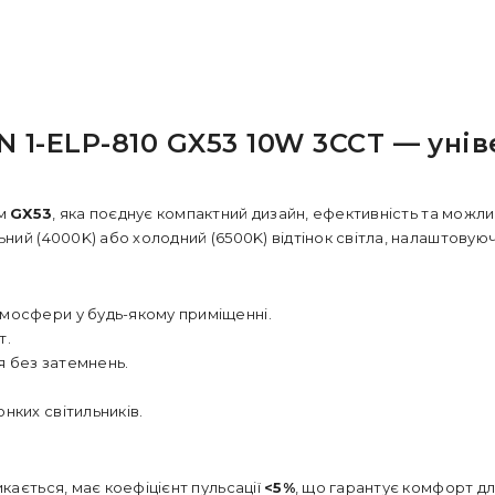
 1-ELP-810 GX53 10W 3CCT — унів
ем
GX53
, яка поєднує компактний дизайн, ефективність та мож
ний (4000K) або холодний (6500K) відтінок світла, налаштовуюч
тмосфери у будь-якому приміщенні.
т.
я без затемнень.
онких світильників.
икається, має коефіцієнт пульсації
<5%
, що гарантує комфорт д