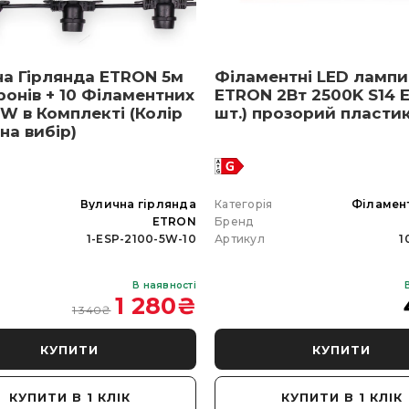
на Гірлянда ETRON 5м
Філаментні LED лампи
ронів + 10 Філаментних
ETRON 2Вт 2500K S14 E
W в Комплекті (Колір
шт.) прозорий пласти
 на вибір)
я
Вулична гірлянда
Категорія
Філамен
ETRON
Бренд
1-ESP-2100-5W-10
Артикул
1
В наявності
1 280
₴
1 340
₴
КУПИТИ
КУПИТИ
КУПИТИ В 1 КЛІК
КУПИТИ В 1 КЛІК