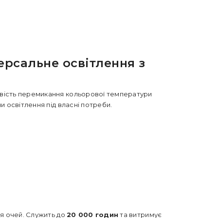
ерсальне освітлення з
ливість перемикання кольорової температури
и освітлення під власні потреби.
ля очей. Служить до
20 000 годин
та витримує