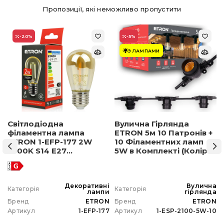
Пропозиції, які неможливо пропустити
-20
%
-5
%
З ЛАМПАМИ
Світлодіодна
Вулична Гірлянда
філаментна лампа
ETRON 5м 10 Патронів +
ETRON 1-EFP-177 2W
10 Філаментних ламп
2500K S14 E27
5W в Комплекті (Колір
позолочене скло
світла на вибір)
а
Декоративні
Вулична
Категорія
Категорія
а
лампи
гірлянда
N
Бренд
ETRON
Бренд
ETRON
0
Артикул
1-EFP-177
Артикул
1-ESP-2100-5W-10