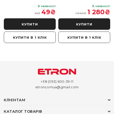
і
В наявності
В наявності
₴
49
₴
1 280
₴
61
₴
1 340
₴
КУПИТИ
КУПИТИ
КУПИТИ В 1 КЛІК
КУПИТИ В 1 КЛІК
+38 (093) 600-39-11
etroncomua@gmail.com
КЛІЄНТАМ
КАТАЛОГ ТОВАРІВ