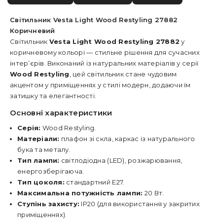
Світильник Vesta Light Wood Restyling 27882
Коричневий
Світильник
Vesta Light Wood Restyling 27882
у
коричневому кольорі — стильне рішення для сучасних
інтер’єрів. Виконаний із натуральних матеріалів у серії
Wood Restyling
, цей світильник стане чудовим
акцентом у приміщеннях у стилі модерн, додаючи їм
затишку та елегантності.
Основні характеристики
Серія:
Wood Restyling.
Матеріали:
плафон зі скла, каркас із натурального
бука та металу.
Тип лампи:
світлодіодна (LED), розжарювання,
енергозберігаюча.
Тип цоколя:
стандартний E27.
Максимальна потужність лампи:
20 Вт.
Ступінь захисту:
IP20 (для використання у закритих
приміщеннях).