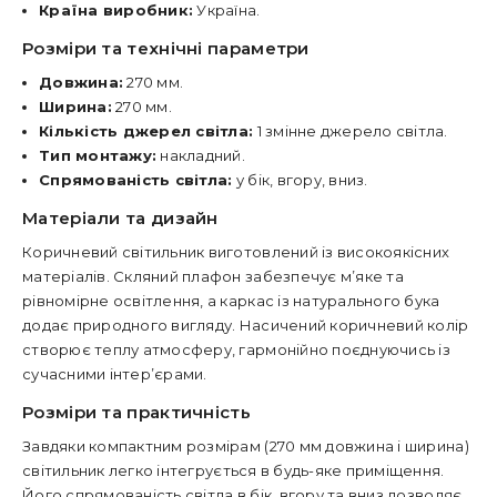
Країна виробник:
Україна.
Розміри та технічні параметри
Довжина:
270 мм.
Ширина:
270 мм.
Кількість джерел світла:
1 змінне джерело світла.
Тип монтажу:
накладний.
Спрямованість світла:
у бік, вгору, вниз.
Матеріали та дизайн
Коричневий світильник виготовлений із високоякісних
матеріалів. Скляний плафон забезпечує м’яке та
рівномірне освітлення, а каркас із натурального бука
додає природного вигляду. Насичений коричневий колір
створює теплу атмосферу, гармонійно поєднуючись із
сучасними інтер’єрами.
Розміри та практичність
Завдяки компактним розмірам (270 мм довжина і ширина)
світильник легко інтегрується в будь-яке приміщення.
Його спрямованість світла в бік, вгору та вниз дозволяє