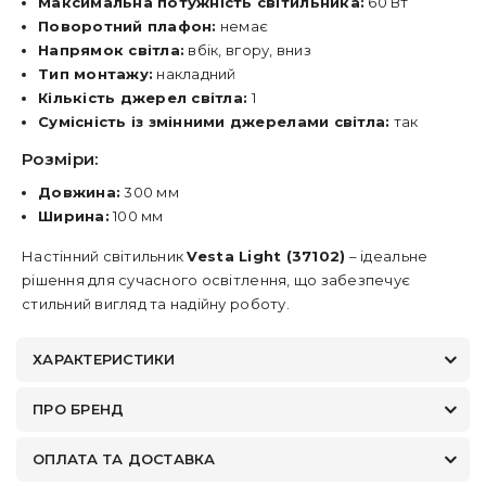
Максимальна потужність світильника:
60 Вт
Поворотний плафон:
немає
Напрямок світла:
вбік, вгору, вниз
Тип монтажу:
накладний
Кількість джерел світла:
1
Сумісність із змінними джерелами світла:
так
Розміри:
Довжина:
300 мм
Ширина:
100 мм
Настінний світильник
Vesta Light (37102)
– ідеальне
рішення для сучасного освітлення, що забезпечує
стильний вигляд та надійну роботу.
ХАРАКТЕРИСТИКИ
ПРО БРЕНД
ОПЛАТА ТА ДОСТАВКА