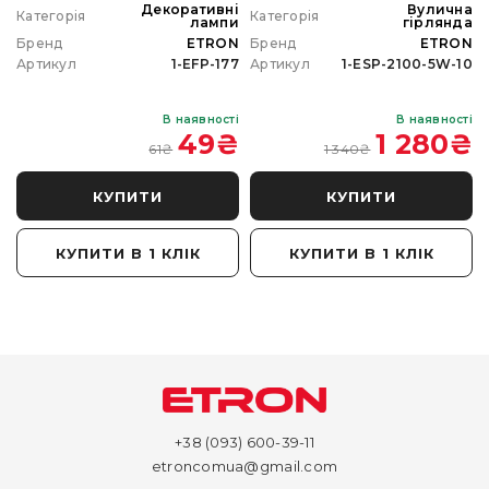
а
Декоративні
Вулична
Категорія
Категорія
а
лампи
гірлянда
N
Бренд
ETRON
Бренд
ETRON
0
Артикул
1-EFP-177
Артикул
1-ESP-2100-5W-10
і
В наявності
В наявності
₴
49
₴
1 280
₴
61
₴
1 340
₴
КУПИТИ
КУПИТИ
КУПИТИ В 1 КЛІК
КУПИТИ В 1 КЛІК
+38 (093) 600-39-11
etroncomua@gmail.com