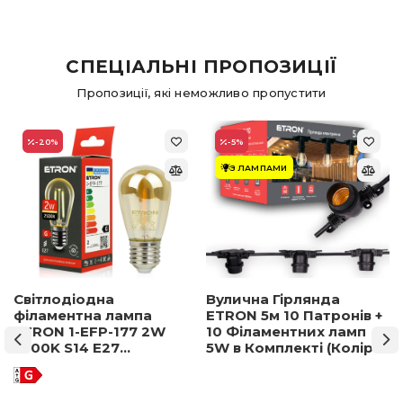
СПЕЦІАЛЬНІ ПРОПОЗИЦІЇ
Пропозиції, які неможливо пропустити
-20
%
-5
%
З ЛАМПАМИ
Світлодіодна
Вулична Гірлянда
філаментна лампа
ETRON 5м 10 Патронів +
ETRON 1-EFP-177 2W
10 Філаментних ламп
2500K S14 E27
5W в Комплекті (Колір
позолочене скло
світла на вибір)