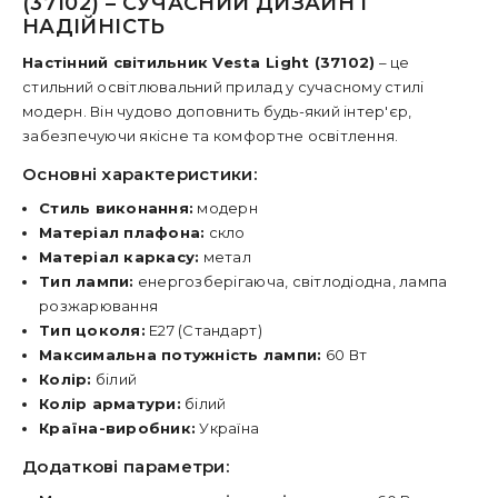
(37102) – СУЧАСНИЙ ДИЗАЙН І
НАДІЙНІСТЬ
Настінний світильник Vesta Light (37102)
– це
стильний освітлювальний прилад у сучасному стилі
модерн. Він чудово доповнить будь-який інтер'єр,
забезпечуючи якісне та комфортне освітлення.
Основні характеристики:
Стиль виконання:
модерн
Матеріал плафона:
скло
Матеріал каркасу:
метал
Тип лампи:
енергозберігаюча, світлодіодна, лампа
розжарювання
Тип цоколя:
E27 (Стандарт)
Максимальна потужність лампи:
60 Вт
Колір:
білий
Колір арматури:
білий
Країна-виробник:
Україна
Додаткові параметри: