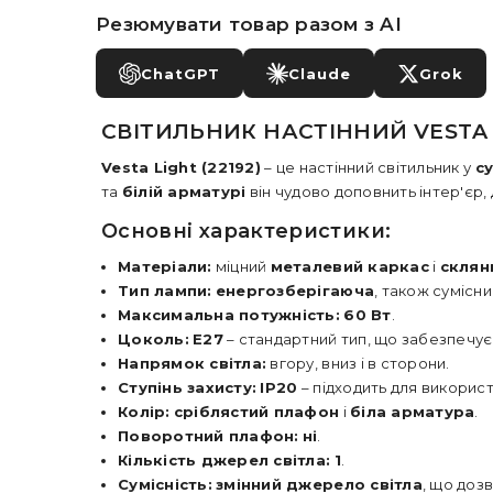
Резюмувати товар разом з AI
ChatGPT
Claude
Grok
СВІТИЛЬНИК НАСТІННИЙ VESTA L
Vesta Light (22192)
– це настінний світильник у
с
та
білій арматурі
він чудово доповнить інтер'єр,
Основні характеристики:
Матеріали:
міцний
металевий каркас
і
склян
Тип лампи:
енергозберігаюча
, також сумісни
Максимальна потужність:
60 Вт
.
Цоколь:
E27
– стандартний тип, що забезпечує
Напрямок світла:
вгору, вниз і в сторони.
Ступінь захисту:
IP20
– підходить для викорис
Колір:
сріблястий плафон
і
біла арматура
.
Поворотний плафон:
ні
.
Кількість джерел світла:
1
.
Сумісність:
змінний джерело світла
, що доз