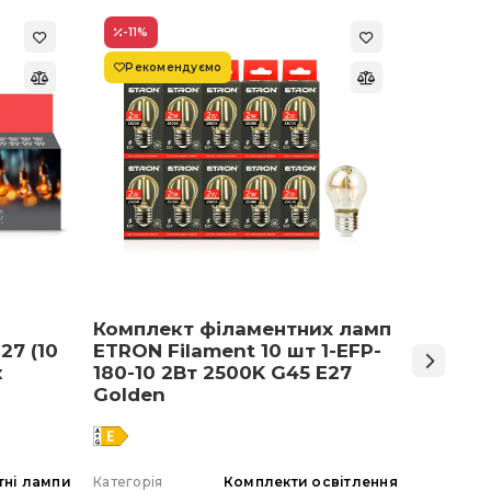
-11
%
-22
%
Рекомендуємо
Супер
Комплект філаментних ламп
Світло
27 (10
ETRON Filament 10 шт 1-EFP-
Армст
к
180-10 2Вт 2500K G45 E27
48 Вт 
Golden
тні лампи
Категорія
Комплекти освітлення
Категорія