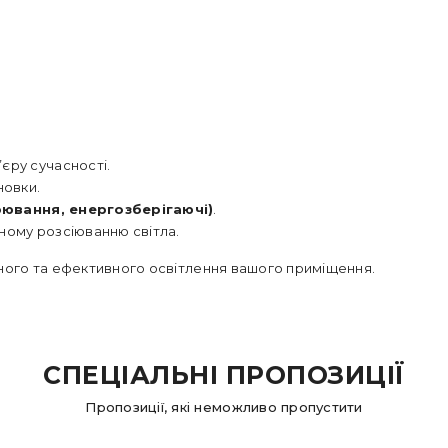
’єру сучасності.
новки.
рювання, енергозберігаючі)
.
ному розсіюванню світла.
ьного та ефективного освітлення вашого приміщення.
СПЕЦІАЛЬНІ ПРОПОЗИЦІЇ
Пропозиції, які неможливо пропустити