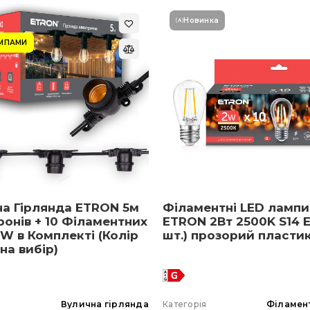
Новинка
АМПАМИ
на Гірлянда ETRON 5м
Філаментні LED лампи
ронів + 10 Філаментних
ETRON 2Вт 2500K S14 E
W в Комплекті (Колір
шт.) прозорий пласти
 на вибір)
я
Вулична гірлянда
Категорія
Філамен