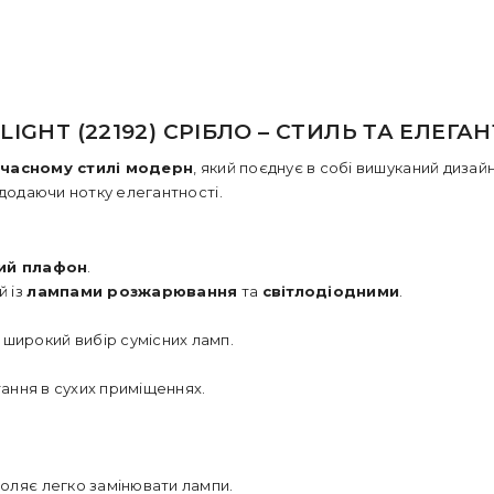
IGHT (22192) СРІБЛО – СТИЛЬ ТА ЕЛЕГАН
учасному стилі модерн
, який поєднує в собі вишуканий дизайн
 додаючи нотку елегантності.
ий плафон
.
й із
лампами розжарювання
та
світлодіодними
.
 широкий вибір сумісних ламп.
тання в сухих приміщеннях.
воляє легко замінювати лампи.