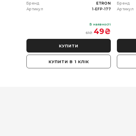
ETRON
Бренд
ETRON
Бренд
102-5W-20
Артикул
1-EFP-177
Артикул
В наявності
В наявності
 350
₴
49
₴
61
₴
КУПИТИ
КУПИТИ В 1 КЛІК