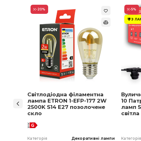
-20
%
-5
%
З Л
ON 1-
Світлодіодна філаментна
Вулич
нів
лампа ETRON 1-EFP-177 2W
10 Пат
мпа
2500K S14 E27 позолочене
ламп 5
5 E27
скло
світла
 вибір)
 гірлянда
Категорія
Декоративні лампи
Категорі