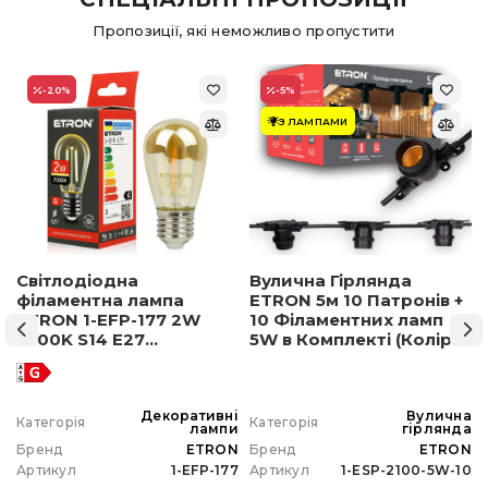
Пропозиції, які неможливо пропустити
-20
%
-5
%
З ЛАМПАМИ
Світлодіодна
Вулична Гірлянда
філаментна лампа
ETRON 5м 10 Патронів +
ETRON 1-EFP-177 2W
10 Філаментних ламп
2500K S14 E27
5W в Комплекті (Колір
позолочене скло
світла на вибір)
а
Декоративні
Вулична
Категорія
Категорія
а
лампи
гірлянда
N
Бренд
ETRON
Бренд
ETRON
0
Артикул
1-EFP-177
Артикул
1-ESP-2100-5W-10