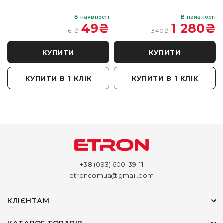
і
В наявності
В наявності
₴
49
₴
1 280
₴
61
₴
1 340
₴
КУПИТИ
КУПИТИ
КУПИТИ В 1 КЛІК
КУПИТИ В 1 КЛІК
+38 (093) 600-39-11
etroncomua@gmail.com
КЛІЄНТАМ