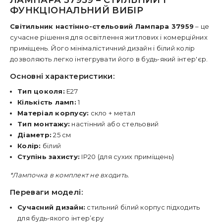
ЛАМПАРА 37959 – СТИЛЬНИЙ І
ФУНКЦІОНАЛЬНИЙ ВИБІР
Світильник настінно-стельовий Лампара 37959
– це
сучасне рішення для освітлення житлових і комерційних
приміщень. Його мінімалістичний дизайн і білий колір
дозволяють легко інтегрувати його в будь-який інтер'єр.
Основні характеристики:
Тип цоколя:
E27
Кількість ламп:
1
Матеріал корпусу:
скло + метал
Тип монтажу:
настінний або стельовий
Діаметр:
25 см
Колір:
білий
Ступінь захисту:
IP20 (для сухих приміщень)
*Лампочка в комплект не входить.
Переваги моделі:
Сучасний дизайн:
стильний білий корпус підходить
для будь-якого інтер’єру