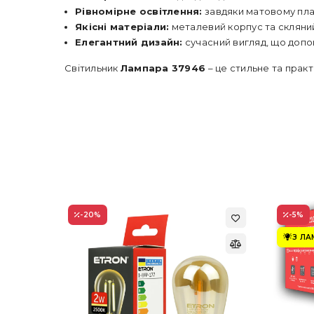
Рівномірне освітлення:
завдяки матовому пла
Якісні матеріали:
металевий корпус та скляний
Елегантний дизайн:
сучасний вигляд, що допов
Світильник
Лампара 37946
– це стильне та прак
-20
%
-5
%
З Л