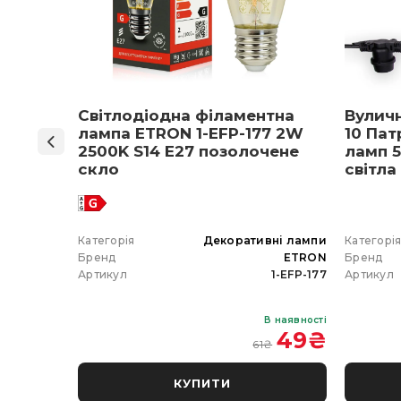
ON 1-
Світлодіодна філаментна
Вулич
нів
лампа ETRON 1-EFP-177 2W
10 Пат
мпа
2500K S14 E27 позолочене
ламп 5
5 E27
скло
світла
 вибір)
 гірлянда
Категорія
Декоративні лампи
Категорі
ETRON
Бренд
ETRON
Бренд
102-5W-20
Артикул
1-EFP-177
Артикул
В наявності
В наявності
 350
₴
49
₴
61
₴
КУПИТИ