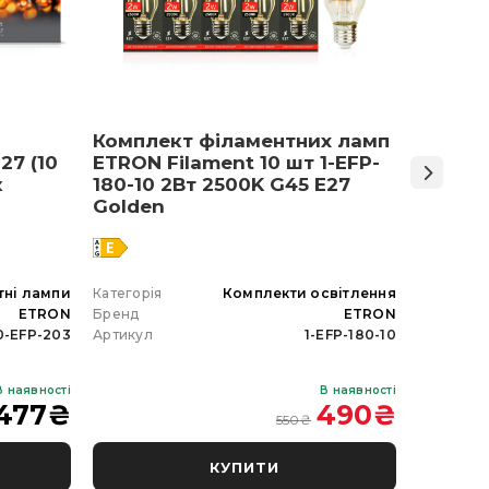
Комплект філаментних ламп
Світло
27 (10
ETRON Filament 10 шт 1-EFP-
Армст
к
180-10 2Вт 2500K G45 E27
48 Вт 
Golden
тні лампи
Категорія
Комплекти освітлення
Категорія
ETRON
Бренд
ETRON
Бренд
0-EFP-203
Артикул
1-EFP-180-10
Артикул
В наявності
В наявності
477
₴
490
₴
550
₴
КУПИТИ