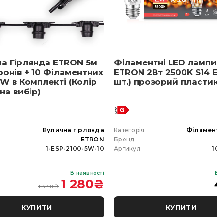
на Гірлянда ETRON 5м
Філаментні LED лампи
ронів + 10 Філаментних
ETRON 2Вт 2500K S14 E
W в Комплекті (Колір
шт.) прозорий пласти
 на вибір)
я
Вулична гірлянда
Категорія
Філамен
ETRON
Бренд
1-ESP-2100-5W-10
Артикул
1
В наявності
1 280
₴
1 340
₴
КУПИТИ
КУПИТИ