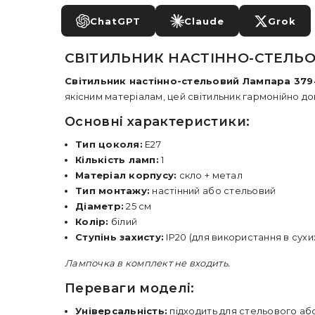
ChatGPT
Claude
Grok
СВІТИЛЬНИК НАСТІННО-СТЕЛЬО
Світильник настінно-стельовий Лампара 37
якісним матеріалам, цей світильник гармонійно до
Основні характеристики:
Тип цоколя:
E27
Кількість ламп:
1
Матеріал корпусу:
скло + метал
Тип монтажу:
настінний або стельовий
Діаметр:
25 см
Колір:
білий
Ступінь захисту:
IP20 (для використання в сух
Лампочка в комплект не входить.
Переваги моделі:
Універсальність:
підходить для стельового аб